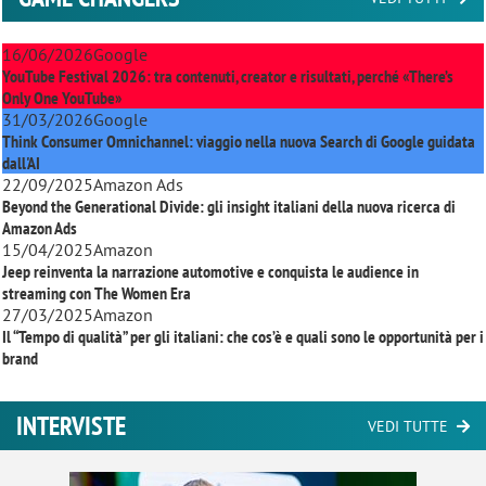
16/06/2026
Google
YouTube Festival 2026: tra contenuti, creator e risultati, perché «There’s
Only One YouTube»
31/03/2026
Google
Think Consumer Omnichannel: viaggio nella nuova Search di Google guidata
dall'AI
22/09/2025
Amazon Ads
Beyond the Generational Divide: gli insight italiani della nuova ricerca di
Amazon Ads
15/04/2025
Amazon
Jeep reinventa la narrazione automotive e conquista le audience in
streaming con
The Women Era
27/03/2025
Amazon
Il “Tempo di qualità” per gli italiani: che cos’è e quali sono le opportunità per i
brand
INTERVISTE
VEDI TUTTE