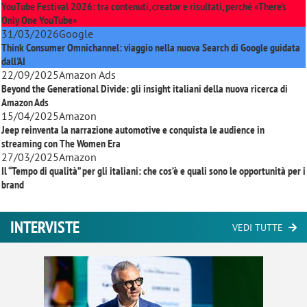
YouTube Festival 2026: tra contenuti, creator e risultati, perché «There’s
Only One YouTube»
31/03/2026
Google
Think Consumer Omnichannel: viaggio nella nuova Search di Google guidata
dall'AI
22/09/2025
Amazon Ads
Beyond the Generational Divide: gli insight italiani della nuova ricerca di
Amazon Ads
15/04/2025
Amazon
Jeep reinventa la narrazione automotive e conquista le audience in
streaming con
The Women Era
27/03/2025
Amazon
Il “Tempo di qualità” per gli italiani: che cos’è e quali sono le opportunità per i
brand
INTERVISTE
VEDI TUTTE