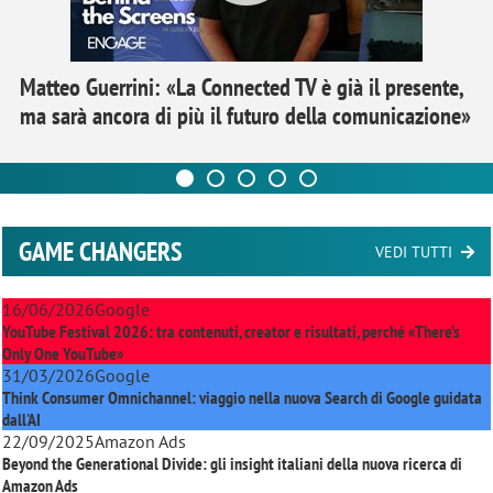
Matteo Guerrini: «La Connected TV è già il presente,
ma sarà ancora di più il futuro della comunicazione»
GAME CHANGERS
VEDI TUTTI
16/06/2026
Google
YouTube Festival 2026: tra contenuti, creator e risultati, perché «There’s
Only One YouTube»
31/03/2026
Google
Think Consumer Omnichannel: viaggio nella nuova Search di Google guidata
dall'AI
22/09/2025
Amazon Ads
Beyond the Generational Divide: gli insight italiani della nuova ricerca di
Amazon Ads