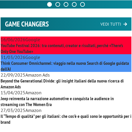
GAME CHANGERS
VEDI TUTTI
16/06/2026
Google
YouTube Festival 2026: tra contenuti, creator e risultati, perché «There’s
Only One YouTube»
31/03/2026
Google
Think Consumer Omnichannel: viaggio nella nuova Search di Google guidata
dall'AI
22/09/2025
Amazon Ads
Beyond the Generational Divide: gli insight italiani della nuova ricerca di
Amazon Ads
15/04/2025
Amazon
Jeep reinventa la narrazione automotive e conquista le audience in
streaming con
The Women Era
27/03/2025
Amazon
Il “Tempo di qualità” per gli italiani: che cos’è e quali sono le opportunità per i
brand