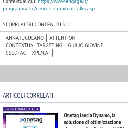
Contextual qui:
https://www.engage.it/
programmatic/neuro-contextual-
talks.asp
SCOPRI ALTRI CONTENUTI SU
ANNA IUCULANO
ATTENTION
CONTEXTUAL TARGETING
GIULIO GIOVINE
SEEDTAG
XPLN.AI
ARTICOLI CORRELATI
PROGRAMMATIC ITALIA
Onetag lancia Dynamo, la
soluzione di ottimizzazione