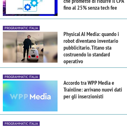
che promette di ridurre il CPA
fino al 25% senza tech fee
PROGRAMMATIC ITALIA
Physical AI Media: quando i
robot diventano inventario
pubblicitario. Titano sta
costruendo lo standard
operativo
PROGRAMMATIC ITALIA
Accordo tra WPP Media e
Trainline: arrivano nuovi dati
per gli inserzionisti
PROGRAMMATIC ITALIA