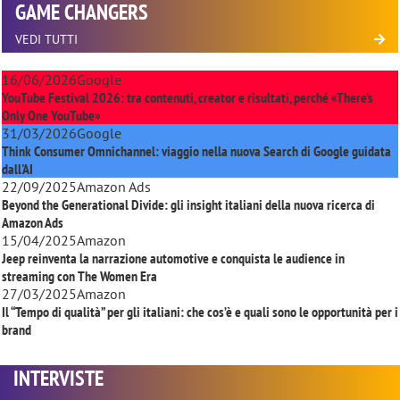
GAME CHANGERS
VEDI TUTTI
16/06/2026
Google
YouTube Festival 2026: tra contenuti, creator e risultati, perché «There’s
Only One YouTube»
31/03/2026
Google
Think Consumer Omnichannel: viaggio nella nuova Search di Google guidata
dall'AI
22/09/2025
Amazon Ads
Beyond the Generational Divide: gli insight italiani della nuova ricerca di
Amazon Ads
15/04/2025
Amazon
Jeep reinventa la narrazione automotive e conquista le audience in
streaming con
The Women Era
27/03/2025
Amazon
Il “Tempo di qualità” per gli italiani: che cos’è e quali sono le opportunità per i
brand
INTERVISTE