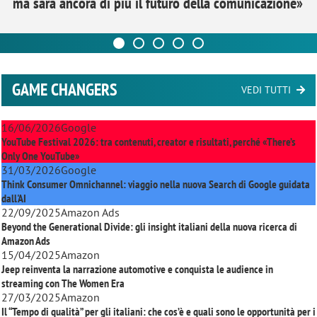
ma sarà ancora di più il futuro della comunicazione»
GAME CHANGERS
VEDI TUTTI
16/06/2026
Google
YouTube Festival 2026: tra contenuti, creator e risultati, perché «There’s
Only One YouTube»
31/03/2026
Google
Think Consumer Omnichannel: viaggio nella nuova Search di Google guidata
dall'AI
22/09/2025
Amazon Ads
Beyond the Generational Divide: gli insight italiani della nuova ricerca di
Amazon Ads
15/04/2025
Amazon
Jeep reinventa la narrazione automotive e conquista le audience in
streaming con
The Women Era
27/03/2025
Amazon
Il “Tempo di qualità” per gli italiani: che cos’è e quali sono le opportunità per i