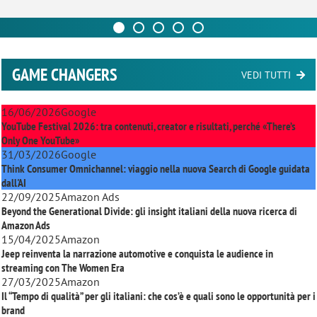
GAME CHANGERS
VEDI TUTTI
16/06/2026
Google
YouTube Festival 2026: tra contenuti, creator e risultati, perché «There’s
Only One YouTube»
31/03/2026
Google
Think Consumer Omnichannel: viaggio nella nuova Search di Google guidata
dall'AI
22/09/2025
Amazon Ads
Beyond the Generational Divide: gli insight italiani della nuova ricerca di
Amazon Ads
15/04/2025
Amazon
Jeep reinventa la narrazione automotive e conquista le audience in
streaming con
The Women Era
27/03/2025
Amazon
Il “Tempo di qualità” per gli italiani: che cos’è e quali sono le opportunità per i
brand