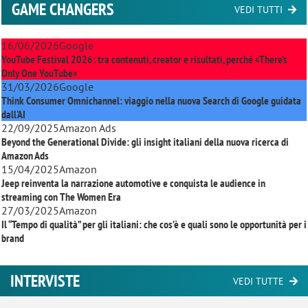
GAME CHANGERS
VEDI TUTTI
16/06/2026
Google
YouTube Festival 2026: tra contenuti, creator e risultati, perché «There’s
Only One YouTube»
31/03/2026
Google
Think Consumer Omnichannel: viaggio nella nuova Search di Google guidata
dall'AI
22/09/2025
Amazon Ads
Beyond the Generational Divide: gli insight italiani della nuova ricerca di
Amazon Ads
15/04/2025
Amazon
Jeep reinventa la narrazione automotive e conquista le audience in
streaming con
The Women Era
27/03/2025
Amazon
Il “Tempo di qualità” per gli italiani: che cos’è e quali sono le opportunità per i
brand
INTERVISTE
VEDI TUTTE