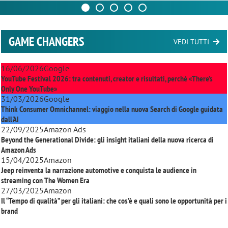
GAME CHANGERS
VEDI TUTTI
16/06/2026
Google
YouTube Festival 2026: tra contenuti, creator e risultati, perché «There’s
Only One YouTube»
31/03/2026
Google
Think Consumer Omnichannel: viaggio nella nuova Search di Google guidata
dall'AI
22/09/2025
Amazon Ads
Beyond the Generational Divide: gli insight italiani della nuova ricerca di
Amazon Ads
15/04/2025
Amazon
Jeep reinventa la narrazione automotive e conquista le audience in
streaming con
The Women Era
27/03/2025
Amazon
Il “Tempo di qualità” per gli italiani: che cos’è e quali sono le opportunità per i
brand