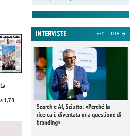
INTERVISTE
VEDI TUTTE
 La
 a 1,70
 Ipsos
Search e AI, Sciutto: «Perché la
rivere i
ricerca è diventata una questione di
nderli e
branding»