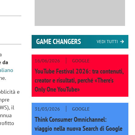
GAME CHANGERS
VEDI TUTTI
a
16/06/2026
GOOGLE
 da
aliano
YouTube Festival 2026: tra contenuti,
ne.
creator e risultati, perché «There’s
Only One YouTube»
blicità e
empre
WS), il
31/03/2026
GOOGLE
annua
Think Consumer Omnichannel:
rofitto
viaggio nella nuova Search di Google