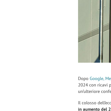
Manassero, Samsung Ads: «Con Total
Perez, Sam
View la reach della CTV diventa
mercato st
finalmente misurabile»
crescere»
Dopo
Google, Me
2024 con ricavi p
un’ulteriore conf
Il colosso dell’e
in aumento del 