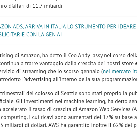
ro d’affari di 11,7 miliardi.
ZON ADS, ARRIVA IN ITALIA LO STRUMENTO PER IDEARE
LICITARIE CON LA GEN AI
tising di Amazon, ha detto il Ceo Andy Jassy nel corso dell
“continua a trarre vantaggio dalla crescita dei nostri store
e
 servizio di streaming che lo scorso gennaio (
nel mercato it
introdotto l’advertising all'interno della sua programmazio
 trimestrali del colosso di Seattle sono stati proprio la pub
tificiale. Gli investimenti nel machine learning, ha detto s
no accelerato il tasso di crescita di Amazon Web Services (A
d computing, i cui ricavi sono aumentati del 17% su base 
 miliardi di dollari. AWS ha garantito inoltre il 62% del p