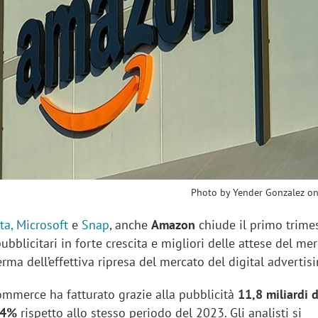
sung Ads: «L'Italia è un
Networking agli eventi: c
rategico e continuerà a
startup Kicè punta a elimi
"spreco di relazioni"
Photo by Yender Gonzalez o
ta, Microsoft
e
Snap
, anche
Amazon
chiude il primo trimes
ubblicitari in forte crescita e migliori delle attese del mer
erma dell’effettiva ripresa del mercato del digital advertis
commerce ha fatturato grazie alla pubblicità
11,8 miliardi d
24%
rispetto allo stesso periodo del 2023. Gli analisti si