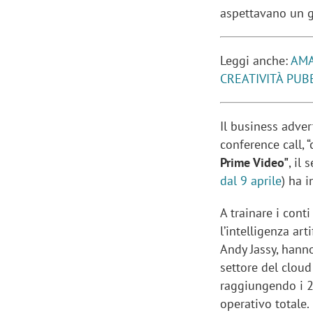
aspettavano un gi
Leggi anche:
AMA
CREATIVITÀ PUBB
Il business adver
conference call, 
Prime Video"
, il
dal 9 aprile
) ha 
A trainare i conti
l’intelligenza ar
Andy Jassy, ​​han
settore del clou
raggiungendo i 25
operativo totale.