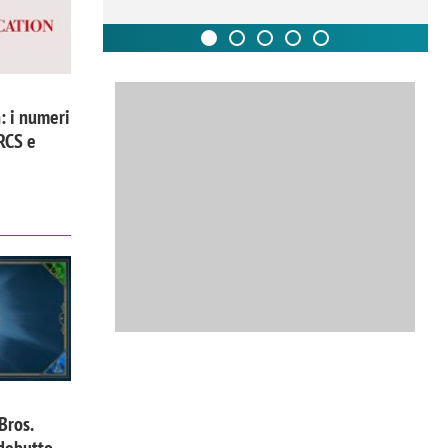
: i numeri
 RCS e
Bros.