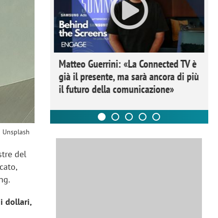
ome la
Matteo Guerrini: «La Connected TV è
nare lo
già il presente, ma sarà ancora di più
il futuro della comunicazione»
n Unsplash
tre del
cato,
ing.
i dollari,