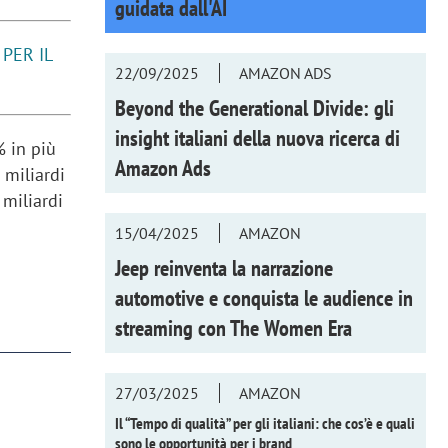
guidata dall'AI
PER IL
22/09/2025
AMAZON ADS
Beyond the Generational Divide: gli
insight italiani della nuova ricerca di
% in più
Amazon Ads
 miliardi
 miliardi
15/04/2025
AMAZON
Jeep reinventa la narrazione
automotive e conquista le audience in
streaming con
The Women Era
27/03/2025
AMAZON
Il “Tempo di qualità” per gli italiani: che cos’è e quali
sono le opportunità per i brand