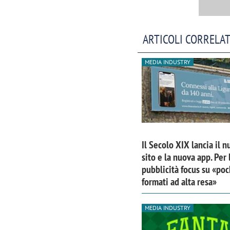
ARTICOLI CORRELAT
MEDIA INDUSTRY
Il Secolo XIX lancia il 
sito e la nuova app. Per 
pubblicità focus su «poc
Scazz, quando un'agenzia di
Emanuele V
formati ad alta resa»
comunicazione crea un brand food:
«La creativ
«Marketing e prodotto devono
amplificar
MEDIA INDUSTRY
crescere insieme»