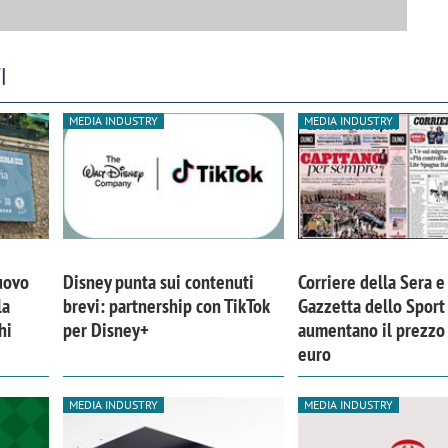
I
MEDIA INDUSTRY
MEDIA INDUSTRY
nuovo
Disney punta sui contenuti
Corriere della Sera e
la
brevi: partnership con TikTok
Gazzetta dello Sport
hi
per Disney+
aumentano il prezzo
iora di Deloitte Digital:
Ricerche di mercato. Neri,
euro
ità resta centrale, l’AI deve
Doxa: «Non basta più desc
e il talento»
fenomeni: bisogna compre
MEDIA INDUSTRY
MEDIA INDUSTRY
tradurli in azioni»