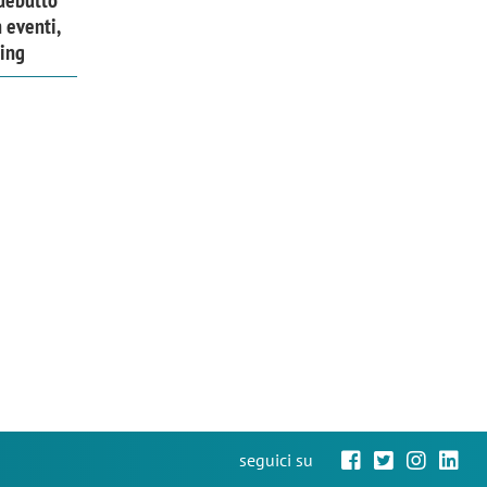
 debutto
 eventi,
ing
seguici su