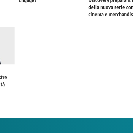
Engage!
Discovery prepara il
della nuova serie con
cinema e merchandis
stre
ità