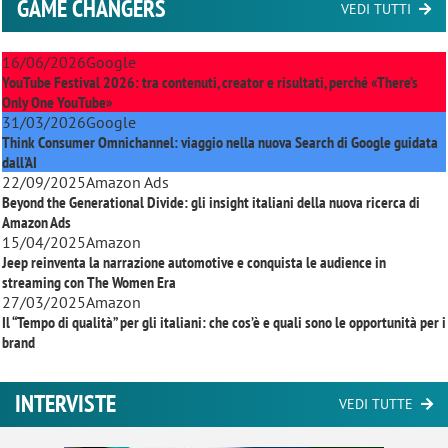
GAME CHANGERS
VEDI TUTTI
16/06/2026
Google
YouTube Festival 2026: tra contenuti, creator e risultati, perché «There’s
Only One YouTube»
31/03/2026
Google
Think Consumer Omnichannel: viaggio nella nuova Search di Google guidata
dall'AI
22/09/2025
Amazon Ads
Beyond the Generational Divide: gli insight italiani della nuova ricerca di
Amazon Ads
15/04/2025
Amazon
Jeep reinventa la narrazione automotive e conquista le audience in
streaming con
The Women Era
27/03/2025
Amazon
Il “Tempo di qualità” per gli italiani: che cos’è e quali sono le opportunità per i
brand
INTERVISTE
VEDI TUTTE