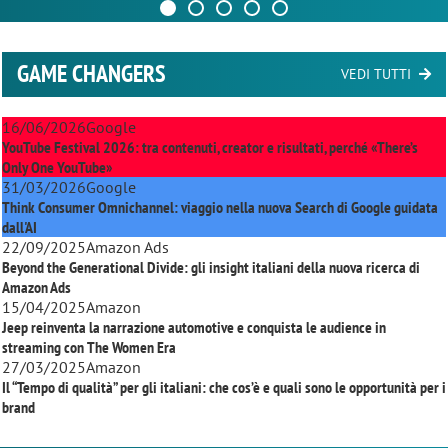
GAME CHANGERS
VEDI TUTTI
16/06/2026
Google
YouTube Festival 2026: tra contenuti, creator e risultati, perché «There’s
Only One YouTube»
31/03/2026
Google
Think Consumer Omnichannel: viaggio nella nuova Search di Google guidata
dall'AI
22/09/2025
Amazon Ads
Beyond the Generational Divide: gli insight italiani della nuova ricerca di
Amazon Ads
15/04/2025
Amazon
Jeep reinventa la narrazione automotive e conquista le audience in
streaming con
The Women Era
27/03/2025
Amazon
Il “Tempo di qualità” per gli italiani: che cos’è e quali sono le opportunità per i
brand