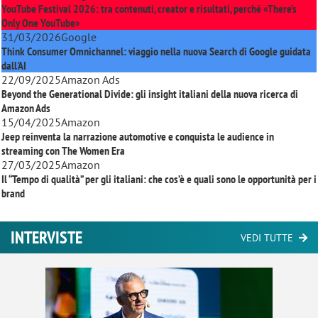
YouTube Festival 2026: tra contenuti, creator e risultati, perché «There’s
Only One YouTube»
31/03/2026
Google
Think Consumer Omnichannel: viaggio nella nuova Search di Google guidata
dall'AI
22/09/2025
Amazon Ads
Beyond the Generational Divide: gli insight italiani della nuova ricerca di
Amazon Ads
15/04/2025
Amazon
Jeep reinventa la narrazione automotive e conquista le audience in
streaming con
The Women Era
27/03/2025
Amazon
Il “Tempo di qualità” per gli italiani: che cos’è e quali sono le opportunità per i
brand
INTERVISTE
VEDI TUTTE