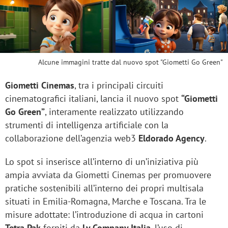
Alcune immagini tratte dal nuovo spot "Giometti Go Green"
Giometti Cinemas
, tra i principali circuiti
cinematografici italiani, lancia il nuovo spot
“Giometti
Go Green”
, interamente realizzato utilizzando
strumenti di intelligenza artificiale con la
collaborazione dell’agenzia web3
Eldorado Agency
.
Lo spot si inserisce all’interno di un’iniziativa più
ampia avviata da Giometti Cinemas per promuovere
pratiche sostenibili all’interno dei propri multisala
situati in Emilia-Romagna, Marche e Toscana. Tra le
misure adottate: l’introduzione di acqua in cartoni
Tetra Pak
forniti da
Ly Company Italia
, l’uso di