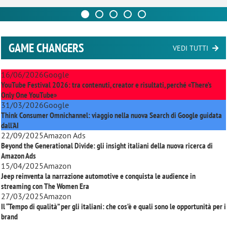
GAME CHANGERS
VEDI TUTTI
16/06/2026
Google
YouTube Festival 2026: tra contenuti, creator e risultati, perché «There’s
Only One YouTube»
31/03/2026
Google
Think Consumer Omnichannel: viaggio nella nuova Search di Google guidata
dall'AI
22/09/2025
Amazon Ads
Beyond the Generational Divide: gli insight italiani della nuova ricerca di
Amazon Ads
15/04/2025
Amazon
Jeep reinventa la narrazione automotive e conquista le audience in
streaming con
The Women Era
27/03/2025
Amazon
Il “Tempo di qualità” per gli italiani: che cos’è e quali sono le opportunità per i
brand