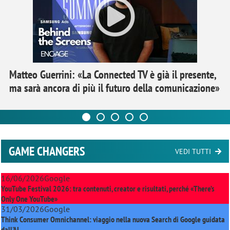
Matteo Guerrini: «La Connected TV è già il presente,
ma sarà ancora di più il futuro della comunicazione»
GAME CHANGERS
VEDI TUTTI
16/06/2026
Google
YouTube Festival 2026: tra contenuti, creator e risultati, perché «There’s
Only One YouTube»
31/03/2026
Google
Think Consumer Omnichannel: viaggio nella nuova Search di Google guidata
dall'AI