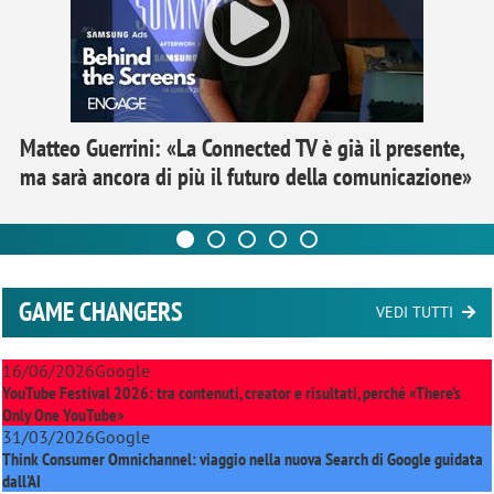
Matteo Guerrini: «La Connected TV è già il presente,
ma sarà ancora di più il futuro della comunicazione»
GAME CHANGERS
VEDI TUTTI
16/06/2026
Google
YouTube Festival 2026: tra contenuti, creator e risultati, perché «There’s
Only One YouTube»
31/03/2026
Google
Think Consumer Omnichannel: viaggio nella nuova Search di Google guidata
dall'AI