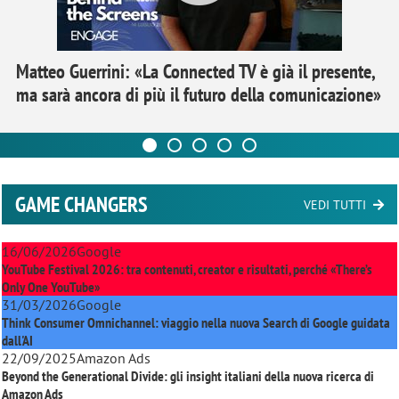
Matteo Guerrini: «La Connected TV è già il presente,
ma sarà ancora di più il futuro della comunicazione»
GAME CHANGERS
VEDI TUTTI
16/06/2026
Google
YouTube Festival 2026: tra contenuti, creator e risultati, perché «There’s
Only One YouTube»
31/03/2026
Google
Think Consumer Omnichannel: viaggio nella nuova Search di Google guidata
dall'AI
22/09/2025
Amazon Ads
Beyond the Generational Divide: gli insight italiani della nuova ricerca di
Amazon Ads