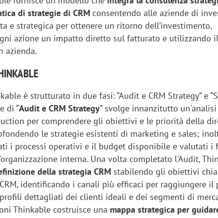
able fornisce un modello che
integra la consulenza strateg
atica di strategie di CRM
consentendo alle aziende di inves
a e strategica per ottenere un ritorno dell’investimento,
ni azione un impatto diretto sul fatturato e utilizzando 
in azienda.
THINKABLE
kable è strutturato in due fasi: “Audit e CRM Strategy” e “
e di “
Audit e CRM Strategy
” svolge innanzitutto un'analisi
duction per comprendere gli obiettivi e le priorità della di
fondendo le strategie esistenti di marketing e sales; inol
 i processi operativi e il budget disponibile e valutati i f
l'organizzazione interna. Una volta completato l'Audit, Thi
iora di Deloitte Digital:
Ricerche di mercato. Neri,
finizione della strategia CRM
stabilendo gli obiettivi chia
ità resta centrale, l’AI deve
Doxa: «Non basta più desc
 CRM, identificando i canali più efficaci per raggiungere il
e il talento»
fenomeni: bisogna compre
profili dettagliati dei clienti ideali e dei segmenti di merc
tradurli in azioni»
oni Thinkable costruisce una
mappa strategica per guidar