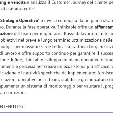
ting e vendita
e analizza il Customer Journey del cliente p
 di contatto critici.
“
Strategia Operativa
” è invece composta da un piano strat
vo. Durante la fase operativa, Thinkable offre un
affianca
mazione
del team per migliorare i flussi di lavoro tramite: 
 obiettivi nel breve e lungo termine; l’ottimizzazione delle
budget per massimizzarne l'efficacia; rafforza l'organizzaz
i di lavoro e offre supporto continuo per garantire il succe
ione. Infine, Thinkable sviluppa un piano operativo dettag
rumenti e processi per creare un ecosistema più efficace; 
icazione e le attività specifiche da implementare; fornisce
 e azioni operative per il team; stabilisce gli indicatori ch
plementa un sistema di monitoraggio per valutare il pro
li correzioni.
ONTENUTI SU