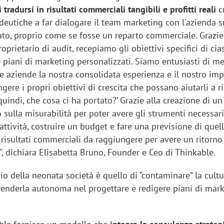
 tradursi in risultati commerciali tangibili e profitti reali
c
deutiche a far dialogare il team marketing con l'azienda s
urato, proprio come se fosse un reparto commerciale. Grazie
prietario di audit, recepiamo gli obiettivi specifici di ci
e piani di marketing personalizzati. Siamo entusiasti di me
le aziende la nostra consolidata esperienza e il nostro im
ngere i propri obiettivi di crescita che possano aiutarli a 
uindi, che cosa ci ha portato?’ Grazie alla creazione di u
sulla misurabilità per poter avere gli strumenti necessari
 attività, costruire un budget e fare una previsione di quel
 risultati commerciali da raggiungere per avere un ritorno
", dichiara Elisabetta Bruno, Founder e Ceo di Thinkable.
rio della neonata società è quello di “contaminare” la cult
 renderla autonoma nel progettare e redigere piani di mar