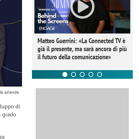
ome la
Matteo Guerrini: «La Connected TV è
nare lo
già il presente, ma sarà ancora di più
il futuro della comunicazione»
 le aziende
iluppo di
in grado
za