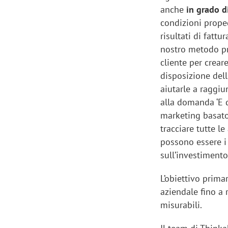
anche
in grado di
condizioni prope
risultati di fatt
nostro metodo pro
cliente per crear
disposizione del
aiutarle a raggiu
alla domanda ‘E q
marketing basato 
tracciare tutte le
possono essere i
sull’investimento
L’obiettivo prima
aziendale fino a
misurabili.