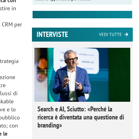
ica con
tire in
il CRM per
INTERVISTE
VEDI TUTTE
Strategia
rezione
tre
lussi di
nkable
 Ipsos
Search e AI, Sciutto: «Perché la
ve e lo
rivere i
ricerca è diventata una questione di
 pubblico
nderli e
branding»
ato; con
e le