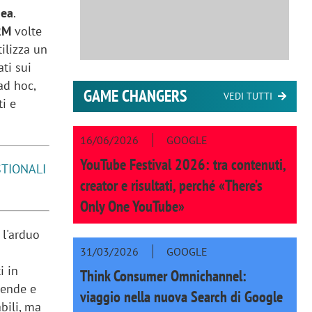
nea
.
RM
volte
tilizza un
ti sui
ad hoc,
GAME CHANGERS
VEDI TUTTI
ti e
16/06/2026
GOOGLE
YouTube Festival 2026: tra contenuti,
STIONALI
creator e risultati, perché «There’s
Only One YouTube»
 l'arduo
31/03/2026
GOOGLE
i in
Think Consumer Omnichannel:
iende e
viaggio nella nuova Search di Google
bili, ma