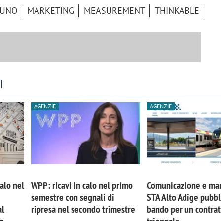
RUNO
MARKETING
MEASUREMENT
THINKABLE
I
AGENZIE
AGENZIE
calo nel
WPP: ricavi in calo nel primo
Comunicazione e mar
semestre con segnali di
STA Alto Adige pubbl
al
ripresa nel secondo trimestre
bando per un contrat
in
triennale