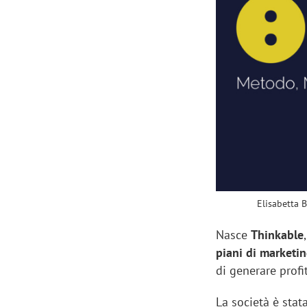
Manassero, Samsung Ads: «Con Total
Perez, Sam
View la reach della CTV diventa
mercato st
finalmente misurabile»
crescere»
Elisabetta 
Nasce
Thinkable
piani di marketin
di generare profit
La società è stat