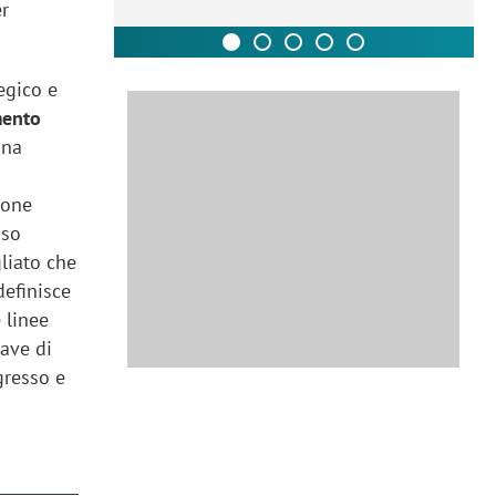
er
egico e
mento
una
ione
sso
liato che
definisce
 linee
iave di
gresso e