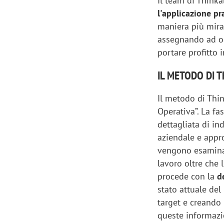
Il team di Think
l'applicazione pr
maniera più mirat
assegnando ad og
portare profitto 
IL METODO DI 
Il metodo di Thin
Operativa”. La fas
dettagliata di in
aziendale e appro
vengono esaminati
lavoro oltre che 
Scazz, quando un'agenzia di
Emanuele V
procede con la
de
comunicazione crea un brand food:
«La creativ
stato attuale del
«Marketing e prodotto devono
amplificar
target e creando 
crescere insieme»
queste informazi