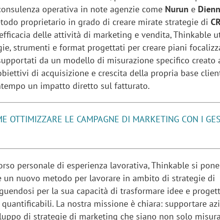
consulenza operativa in note agenzie come
Nurun
e
Dien
todo proprietario in grado di creare mirate strategie di
C
efficacia delle attività di marketing e vendita, Thinkable u
e, strumenti e format progettati per creare piani focalizza
e supportati da un modello di misurazione specifico creato 
biettivi di acquisizione e crescita della propria base clien
tempo un impatto diretto sul fatturato.
E OTTIMIZZARE LE CAMPAGNE DI MARKETING CON I GE
rso personale di esperienza lavorativa, Thinkable si pone
e un nuovo metodo per lavorare in ambito di strategie di
guendosi per la sua capacità di trasformare idee e progett
 quantificabili. La nostra missione è chiara: supportare az
iluppo di strategie di marketing che siano non solo misura