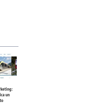
keting:
ica un
to