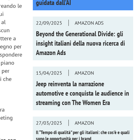
guidata dall'AI
reando le
ui
 al
22/09/2025
AMAZON ADS
ascun
Beyond the Generational Divide: gli
ttere a
insight italiani della nuova ricerca di
pegno per
Amazon Ads
rispondere
n piano
 per
15/04/2025
AMAZON
li che
Jeep reinventa la narrazione
automotive e conquista le audience in
streaming con
The Women Era
ura
keting
27/03/2025
AMAZON
Il “Tempo di qualità” per gli italiani: che cos’è e quali
sono le opportunità per i brand