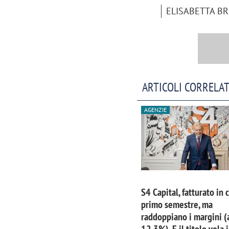
ELISABETTA B
ARTICOLI CORRELAT
AGENZIE
S4 Capital, fatturato in 
primo semestre, ma
raddoppiano i margini (
12,3%). E il titolo vola 