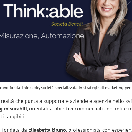
sung Ads: «L'Italia è un
Networking agli eventi: c
rategico e continuerà a
startup Kicè punta a elimi
"spreco di relazioni"
Bruno fonda Thinkable, società specializzata in strategie di marketing per
, realtà che punta a supportare aziende e agenzie nello sv
g misurabili
, orientati a obiettivi commerciali concreti e 
ti tangibili.
a fondata da
Elisabetta Bruno
, professionista con esperien