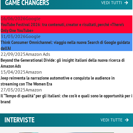
GAME CHANGERS
VEDI TUTTI
16/06/2026
Google
YouTube Festival 2026: tra contenuti, creator e risultati, perché «There’s
Only One YouTube»
31/03/2026
Google
Think Consumer Omnichannel: viaggio nella nuova Search di Google guidata
dall'AI
22/09/2025
Amazon Ads
Beyond the Generational Divide: gli insight italiani della nuova ricerca di
Amazon Ads
15/04/2025
Amazon
Jeep reinventa la narrazione automotive e conquista le audience in
streaming con
The Women Era
27/03/2025
Amazon
Il “Tempo di qualità” per gli italiani: che cos’è e quali sono le opportunità per i
brand
INTERVISTE
VEDI TUTTE