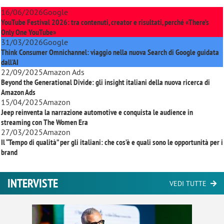
16/06/2026
Google
YouTube Festival 2026: tra contenuti, creator e risultati, perché «There’s
Only One YouTube»
31/03/2026
Google
Think Consumer Omnichannel: viaggio nella nuova Search di Google guidata
dall'AI
22/09/2025
Amazon Ads
Beyond the Generational Divide: gli insight italiani della nuova ricerca di
Amazon Ads
15/04/2025
Amazon
Jeep reinventa la narrazione automotive e conquista le audience in
streaming con
The Women Era
27/03/2025
Amazon
Il “Tempo di qualità” per gli italiani: che cos’è e quali sono le opportunità per i
brand
INTERVISTE
VEDI TUTTE