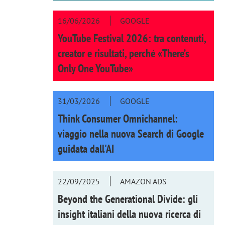
16/06/2026
GOOGLE
YouTube Festival 2026: tra contenuti,
creator e risultati, perché «There’s
Only One YouTube»
31/03/2026
GOOGLE
Think Consumer Omnichannel:
viaggio nella nuova Search di Google
guidata dall'AI
22/09/2025
AMAZON ADS
Beyond the Generational Divide: gli
insight italiani della nuova ricerca di