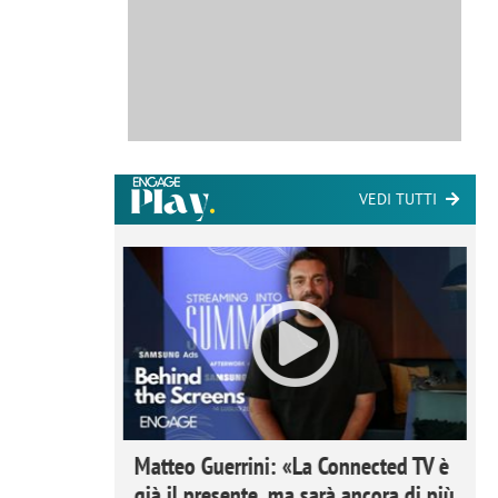
VEDI TUTTI
ome la
Matteo Guerrini: «La Connected TV è
nare lo
già il presente, ma sarà ancora di più