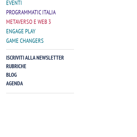
EVENTI
PROGRAMMATIC ITALIA
METAVERSO E WEB 3
ENGAGE PLAY
GAME CHANGERS
VIDEO
ISCRIVITI ALLA NEWSLETTER
RUBRICHE
BLOG
AGENDA
Manassero, Samsung Ads: «Con Total
Perez, Sam
View la reach della CTV diventa
mercato st