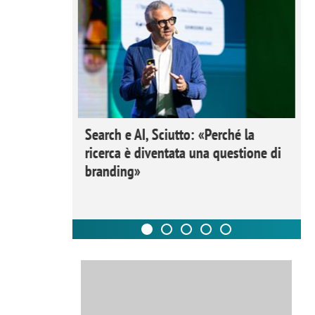
 Ipsos
Search e AI, Sciutto: «Perché la
rivere i
ricerca è diventata una questione di
nderli e
branding»