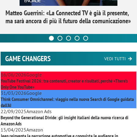
Matteo Guerrini: «La Connected TV è già il presente,
ma sarà ancora di più il futuro della comunicazione»
GAME CHANGERS
VEDI TUTTI
16/06/2026
Google
YouTube Festival 2026: tra contenuti, creator e risultati, perché «There’s
Only One YouTube»
31/03/2026
Google
Think Consumer Omnichannel: viaggio nella nuova Search di Google guidata
dall'AI
22/09/2025
Amazon Ads
Beyond the Generational Divide: gli insight italiani della nuova ricerca di
Amazon Ads
15/04/2025
Amazon
Jeep reinventa la narrazione automotive e conquista le audience in