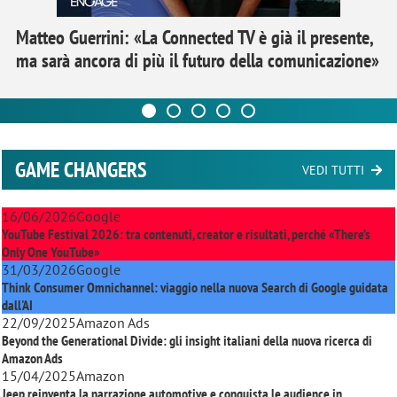
Matteo Guerrini: «La Connected TV è già il presente,
ma sarà ancora di più il futuro della comunicazione»
GAME CHANGERS
VEDI TUTTI
16/06/2026
Google
YouTube Festival 2026: tra contenuti, creator e risultati, perché «There’s
Only One YouTube»
31/03/2026
Google
Think Consumer Omnichannel: viaggio nella nuova Search di Google guidata
dall'AI
22/09/2025
Amazon Ads
Beyond the Generational Divide: gli insight italiani della nuova ricerca di
Amazon Ads
15/04/2025
Amazon
Jeep reinventa la narrazione automotive e conquista le audience in