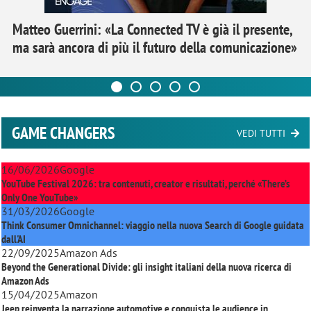
Matteo Guerrini: «La Connected TV è già il presente,
ma sarà ancora di più il futuro della comunicazione»
GAME CHANGERS
VEDI TUTTI
16/06/2026
Google
YouTube Festival 2026: tra contenuti, creator e risultati, perché «There’s
Only One YouTube»
31/03/2026
Google
Think Consumer Omnichannel: viaggio nella nuova Search di Google guidata
dall'AI
22/09/2025
Amazon Ads
Beyond the Generational Divide: gli insight italiani della nuova ricerca di
Amazon Ads
15/04/2025
Amazon
Jeep reinventa la narrazione automotive e conquista le audience in