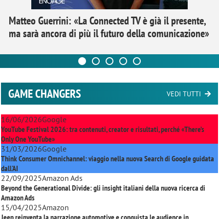
Matteo Guerrini: «La Connected TV è già il presente,
ma sarà ancora di più il futuro della comunicazione»
GAME CHANGERS
VEDI TUTTI
16/06/2026
Google
YouTube Festival 2026: tra contenuti, creator e risultati, perché «There’s
Only One YouTube»
31/03/2026
Google
Think Consumer Omnichannel: viaggio nella nuova Search di Google guidata
dall'AI
22/09/2025
Amazon Ads
Beyond the Generational Divide: gli insight italiani della nuova ricerca di
Amazon Ads
15/04/2025
Amazon
Jeep reinventa la narrazione automotive e conquista le audience in