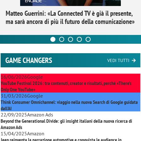
Matteo Guerrini: «La Connected TV è già il presente,
ma sarà ancora di più il futuro della comunicazione»
GAME CHANGERS
VEDI TUTTI
16/06/2026
Google
YouTube Festival 2026: tra contenuti, creator e risultati, perché «There’s
Only One YouTube»
31/03/2026
Google
Think Consumer Omnichannel: viaggio nella nuova Search di Google guidata
dall'AI
22/09/2025
Amazon Ads
Beyond the Generational Divide: gli insight italiani della nuova ricerca di
Amazon Ads
15/04/2025
Amazon
Jeep reinventa la narrazione automotive e conquista le audience in