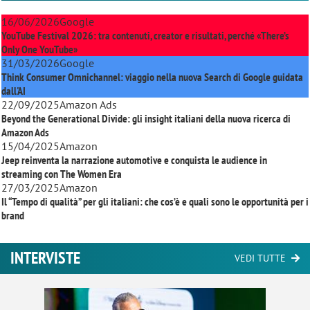
16/06/2026
Google
YouTube Festival 2026: tra contenuti, creator e risultati, perché «There’s
Only One YouTube»
31/03/2026
Google
Think Consumer Omnichannel: viaggio nella nuova Search di Google guidata
dall'AI
22/09/2025
Amazon Ads
Beyond the Generational Divide: gli insight italiani della nuova ricerca di
Amazon Ads
15/04/2025
Amazon
Jeep reinventa la narrazione automotive e conquista le audience in
streaming con
The Women Era
27/03/2025
Amazon
Il “Tempo di qualità” per gli italiani: che cos’è e quali sono le opportunità per i
brand
INTERVISTE
VEDI TUTTE