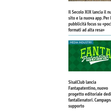
Il Secolo XIX lancia il 
sito e la nuova app. Per 
pubblicità focus su «poc
formati ad alta resa»
MEDIA INDUSTRY
SisalClub lancia
Scazz, quando un'agenzia di
Emanuele V
Fantapatentino, nuovo
comunicazione crea un brand food:
«La creativ
progetto editoriale dedi
«Marketing e prodotto devono
amplificar
fantallenatori. Campagn
supporto
crescere insieme»