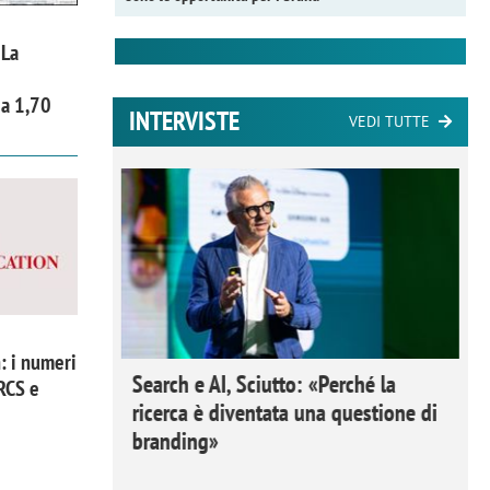
 La
 a 1,70
INTERVISTE
VEDI TUTTE
: i numeri
 Ipsos
Search e AI, Sciutto: «Perché la
 RCS e
rivere i
ricerca è diventata una questione di
nderli e
branding»