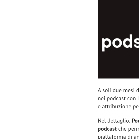
Manassero, Samsung Ads: «Con Total
Perez, Sam
View la reach della CTV diventa
mercato st
finalmente misurabile»
crescere»
A soli due mesi d
nei podcast con l
e attribuzione per
Nel dettaglio,
Pod
podcast
che perm
piattaforma di an