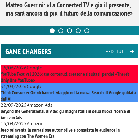
Matteo Guerrini: «La Connected TV è già il presente,
ma sarà ancora di più il futuro della comunicazione»
GAME CHANGERS
VEDI TUTTI
16/06/2026
Google
YouTube Festival 2026: tra contenuti, creator e risultati, perché «There’s
Only One YouTube»
31/03/2026
Google
Think Consumer Omnichannel: viaggio nella nuova Search di Google guidata
dall'AI
22/09/2025
Amazon Ads
Beyond the Generational Divide: gli insight italiani della nuova ricerca di
Amazon Ads
15/04/2025
Amazon
Jeep reinventa la narrazione automotive e conquista le audience in
streaming con
The Women Era