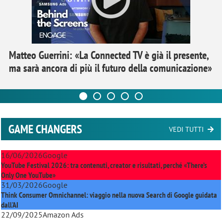
Matteo Guerrini: «La Connected TV è già il presente,
ma sarà ancora di più il futuro della comunicazione»
GAME CHANGERS
VEDI TUTTI
16/06/2026
Google
YouTube Festival 2026: tra contenuti, creator e risultati, perché «There’s
Only One YouTube»
31/03/2026
Google
Think Consumer Omnichannel: viaggio nella nuova Search di Google guidata
dall'AI
22/09/2025
Amazon Ads