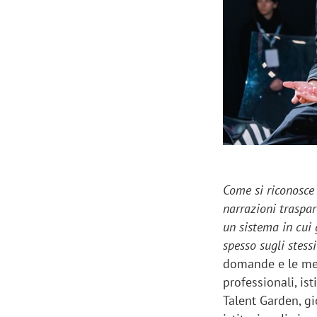
Manassero, Samsung Ads: «Con Total
Perez, Sam
View la reach della CTV diventa
mercato st
finalmente misurabile»
crescere»
Come si riconosce 
narrazioni traspar
un sistema in cui 
spesso sugli stess
domande e le met
professionali, is
Talent Garden, gi