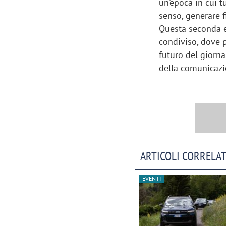
un’epoca in cui t
senso, generare f
Questa seconda e
condiviso, dove p
futuro del giorn
della comunicaz
ARTICOLI CORRELAT
EVENTI