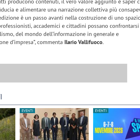
utti producono contenuti, il vero valore aggiunto è saper c
iducia e alimentare una narrazione collettiva più consape
dizione è un passo avanti nella costruzione di uno spazi
rofessionisti, accademici e cittadini possano confrontarsi
alismo, del mondo dell’informazione in generale e
ione d’impresa”, commenta
Ilario Vallifuoco
.
I
EVENTI
EVENTI