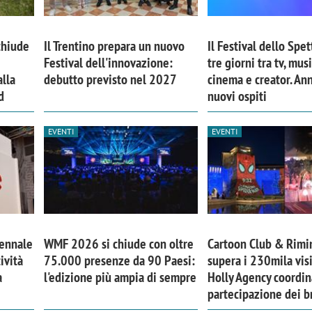
chiude
Il Trentino prepara un nuovo
Il Festival dello Spet
Festival dell'innovazione:
tre giorni tra tv, musi
lla
debutto previsto nel 2027
cinema e creator. An
d
nuovi ospiti
EVENTI
EVENTI
iora di Deloitte Digital:
Ricerche di mercato. Neri,
iennale
WMF 2026 si chiude con oltre
Cartoon Club & Rimi
ività
75.000 presenze da 90 Paesi:
supera i 230mila visi
ità resta centrale, l’AI deve
Doxa: «Non basta più desc
a
l'edizione più ampia di sempre
Holly Agency coordin
e il talento»
fenomeni: bisogna compre
partecipazione dei b
tradurli in azioni»