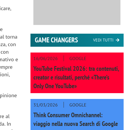
care,
 e
val torna
GAME CHANGERS
VEDI TUTTI
nza, con
 con
16/06/2026
GOOGLE
mativo e
sempre
YouTube Festival 2026: tra contenuti,
ioni,
creator e risultati, perché «There’s
Only One YouTube»
opinione
31/03/2026
GOOGLE
Think Consumer Omnichannel:
re al
viaggio nella nuova Search di Google
da. In