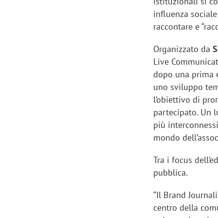
istituzionali si 
influenza sociale
raccontare e “racc
Organizzato da
S
Live Communicatio
dopo una prima e
uno sviluppo tem
l’obiettivo di p
partecipato. Un 
più interconnessi
mondo dell’asso
Tra i focus dell’
pubblica.
“Il Brand Journal
centro della comu