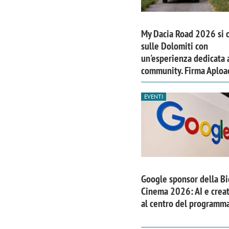
My Dacia Road 2026 si 
sulle Dolomiti con
un'esperienza dedicata a
community. Firma Aploa
EVENTI
Scazz, quando un'agenzia di
Emanuele V
Google sponsor della B
Cinema 2026: AI e creat
comunicazione crea un brand food:
«La creativ
al centro del programm
«Marketing e prodotto devono
amplificar
crescere insieme»