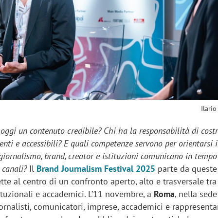
sung Ads: «L'Italia è un
Networking agli eventi: c
rategico e continuerà a
startup Kicè punta a elimi
"spreco di relazioni"
Ilario
oggi un contenuto credibile? Chi ha la responsabilità di costr
enti e accessibili? E quali competenze servono per orientarsi 
giornalismo, brand, creator e istituzioni comunicano in tempo 
i canali?
Il
Brand Journalism Festival 2025
parte da queste
te al centro di un confronto aperto, alto e trasversale tr
tituzionali e accademici. L’11 novembre, a
Roma
, nella sede
ornalisti, comunicatori, imprese, accademici e rappresenta