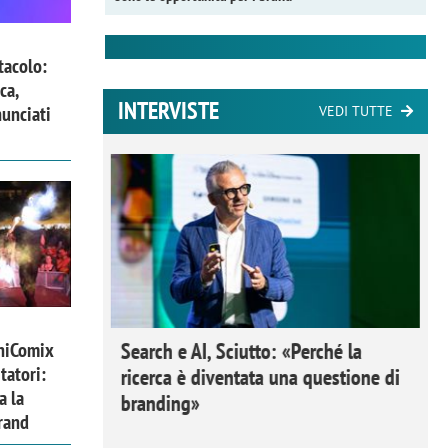
tacolo:
ca,
INTERVISTE
nunciati
VEDI TUTTE
 Ipsos
Search e AI, Sciutto: «Perché la
niComix
tatori:
rivere i
ricerca è diventata una questione di
a la
nderli e
branding»
rand