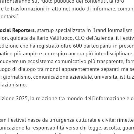
confronteranno sul ruolo pubblico dei contenuti, la loro
 e le trasformazioni in atto nel modo di informare, comuni
ontarsi”.
ocial Reporters
, startup specializzata in Brand Journalism
n, guidata da Ilario Vallifuoco, CEO dell’azienda, il Festi
dizione che ha registrato oltre 600 partecipanti in prese
atico più ampio e un respiro ancora più interdisciplinare,
romuovere un ecosistema comunicativo più trasparente, for
luogo di dialogo tra mondi apparentemente separati ma 
: giornalismo, comunicazione aziendale, università, istituz
ciazionismo.
edizione 2025, la relazione tra mondo dell'informazione e 
ism Festival nasce da un’urgenza culturale e civile: rimette
nicazione la responsabilità verso chi legge, ascolta, guar