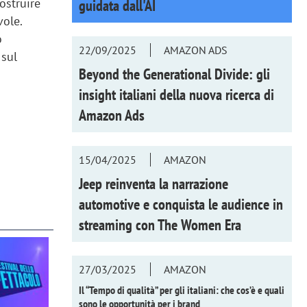
ostruire
guidata dall'AI
vole.
o
22/09/2025
AMAZON ADS
 sul
Beyond the Generational Divide: gli
insight italiani della nuova ricerca di
Amazon Ads
15/04/2025
AMAZON
Jeep reinventa la narrazione
automotive e conquista le audience in
streaming con
The Women Era
27/03/2025
AMAZON
Il “Tempo di qualità” per gli italiani: che cos’è e quali
sono le opportunità per i brand