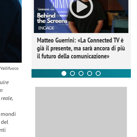
ome la
Matteo Guerrini: «La Connected TV è
nare lo
già il presente, ma sarà ancora di più
il futuro della comunicazione»
 Vallifuoco
uire
in
reale,
a mondi
 del
nti