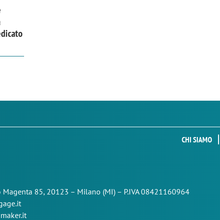
e
a
edicato
CHI SIAMO
so Magenta 85,
20123 – Milano (MI) – P.IVA 08421160964
age.it
maker.it