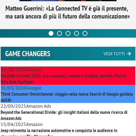
Matteo Guerrini: «La Connected TV è già il presente,
ma sarà ancora di più il futuro della comunicazione»
GAME CHANGERS
VEDI TUTTI
16/06/2026
Google
YouTube Festival 2026: tra contenuti, creator e risultati, perché «There’s
Only One YouTube»
31/03/2026
Google
Think Consumer Omnichannel: viaggio nella nuova Search di Google guidata
dall'AI
22/09/2025
Amazon Ads
Beyond the Generational Divide: gli insight italiani della nuova ricerca di
Amazon Ads
15/04/2025
Amazon
Jeep reinventa la narrazione automotive e conquista le audience in