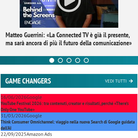
Matteo Guerrini: «La Connected TV è già il presente,
ma sarà ancora di più il futuro della comunicazione»
GAME CHANGERS
VEDI TUTTI
16/06/2026
Google
YouTube Festival 2026: tra contenuti, creator e risultati, perché «There’s
Only One YouTube»
31/03/2026
Google
Think Consumer Omnichannel: viaggio nella nuova Search di Google guidata
dall'AI
22/09/2025
Amazon Ads