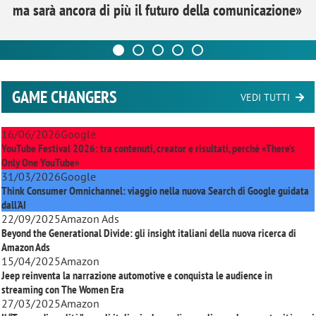
ma sarà ancora di più il futuro della comunicazione»
GAME CHANGERS
VEDI TUTTI
16/06/2026
Google
YouTube Festival 2026: tra contenuti, creator e risultati, perché «There’s
Only One YouTube»
31/03/2026
Google
Think Consumer Omnichannel: viaggio nella nuova Search di Google guidata
dall'AI
22/09/2025
Amazon Ads
Beyond the Generational Divide: gli insight italiani della nuova ricerca di
Amazon Ads
15/04/2025
Amazon
Jeep reinventa la narrazione automotive e conquista le audience in
streaming con
The Women Era
27/03/2025
Amazon