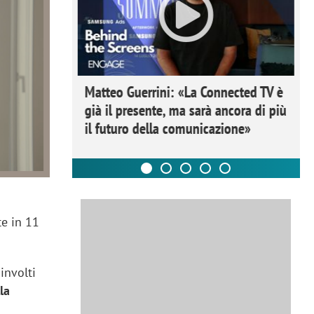
ome la
Matteo Guerrini: «La Connected TV è
nare lo
già il presente, ma sarà ancora di più
il futuro della comunicazione»
te in 11
involti
lla