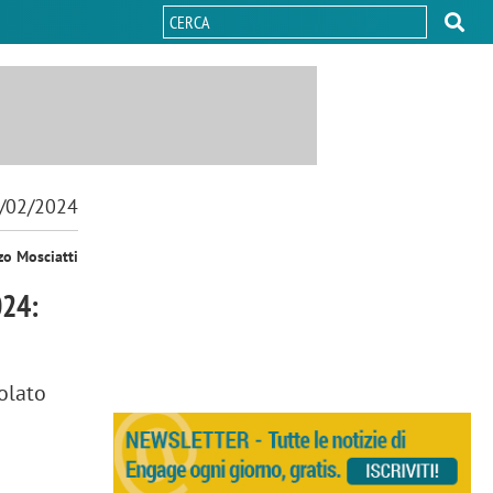
/02/2024
zo Mosciatti
024:
olato