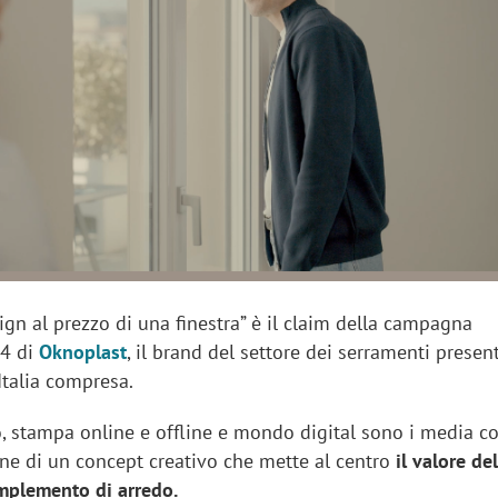
sung Ads: «L'Italia è un
Networking agli eventi: c
rategico e continuerà a
startup Kicè punta a elimi
"spreco di relazioni"
gn al prezzo di una finestra” è il claim della campagna
24 di
Oknoplast
, il brand del settore dei serramenti presen
Italia compresa.
o, stampa online e offline e mondo digital sono i media co
one di un concept creativo che mette al centro
il valore de
mplemento di arredo.