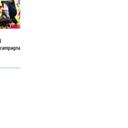
l
a campagna