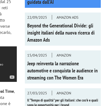
guidata dall'AI
 dal 25
 reti
rà
22/09/2025
AMAZON ADS
tto
Beyond the Generational Divide: gli
iverse
insight italiani della nuova ricerca di
ecarlo,
Amazon Ads
15/04/2025
AMAZON
Jeep reinventa la narrazione
automotive e conquista le audience in
streaming con
The Women Era
eal Time
,
27/03/2025
AMAZON
ata
Il “Tempo di qualità” per gli italiani: che cos’è e quali
zione è
sono le opportunità per i brand