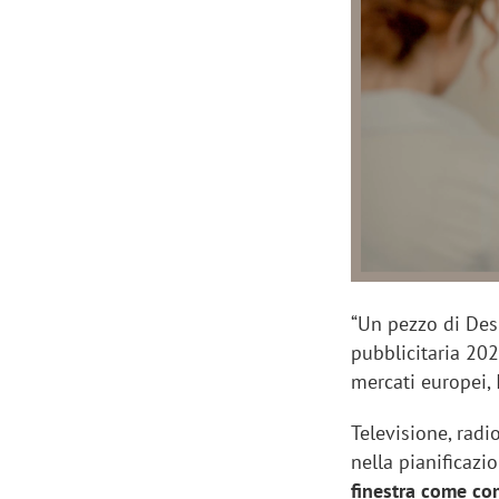
Manassero, Samsung Ads: «Con Total
Perez, Sam
View la reach della CTV diventa
mercato st
finalmente misurabile»
crescere»
“Un pezzo di Desi
pubblicitaria 20
mercati europei, 
Televisione, radi
nella pianificazi
finestra come co