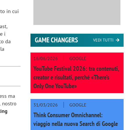
to in cui
ast,
e i
GAME CHANGERS
VEDI TUTTI
to da
 la
16/06/2026
GOOGLE
YouTube Festival 2026: tra contenuti,
creator e risultati, perché «There’s
Only One YouTube»
ness ma
l nostro
31/03/2026
GOOGLE
ting
Think Consumer Omnichannel:
viaggio nella nuova Search di Google