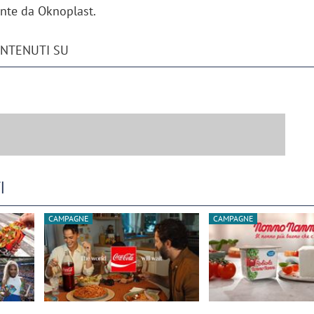
ente da Oknoplast.
ONTENUTI SU
I
CAMPAGNE
CAMPAGNE
iora di Deloitte Digital:
Ricerche di mercato. Neri,
ità resta centrale, l’AI deve
Doxa: «Non basta più desc
e il talento»
fenomeni: bisogna compre
tradurli in azioni»