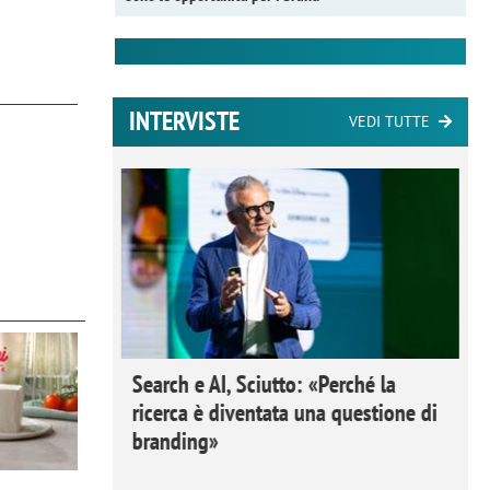
INTERVISTE
VEDI TUTTE
 Ipsos
Search e AI, Sciutto: «Perché la
rivere i
ricerca è diventata una questione di
nderli e
branding»