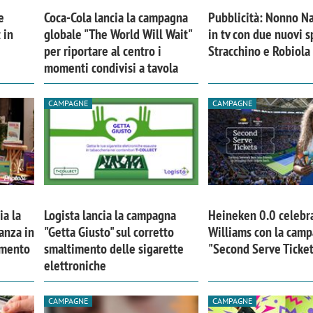
e
Coca-Cola lancia la campagna
Pubblicità: Nonno Na
 in
globale "The World Will Wait"
in tv con due nuovi s
per riportare al centro i
Stracchino e Robiola
momenti condivisi a tavola
CAMPAGNE
CAMPAGNE
ia la
Logista lancia la campagna
Heineken 0.0 celebr
anza in
"Getta Giusto" sul corretto
Williams con la cam
imento
smaltimento delle sigarette
"Second Serve Ticke
elettroniche
CAMPAGNE
CAMPAGNE