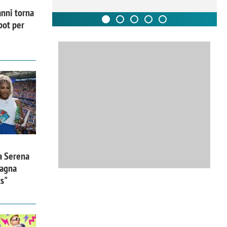
nni torna
pot per
a Serena
pagna
ts"