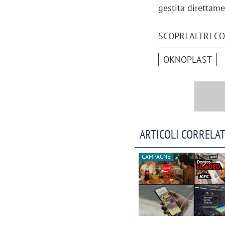
gestita direttam
SCOPRI ALTRI C
OKNOPLAST
ARTICOLI CORRELAT
CAMPAGNE
Scazz, quando un'agenzia di
Emanuele V
comunicazione crea un brand food:
«La creativ
«Marketing e prodotto devono
amplificar
crescere insieme»