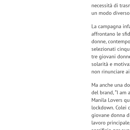
necessità di tra
un modo diverso d
La campagna infa
affrontano le sfi
donne, contempor
selezionati cinqu
tre giovani donne
solarità e motiva
non rinunciare ai
Ma anche una donn
del brand, “I am 
Manila Lovers qu
lockdown. Colei 
giovane donna din
lavoro principale