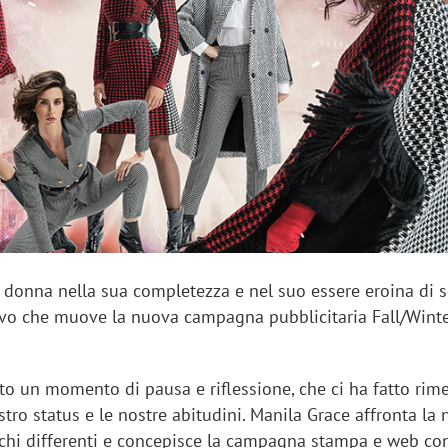
sung Ads: «L'Italia è un
Networking agli eventi: c
rategico e continuerà a
startup Kicè punta a elimi
"spreco di relazioni"
a donna nella sua completezza e nel suo essere eroina di s
tivo che muove la nuova campagna pubblicitaria Fall/Wint
to un momento di pausa e riflessione, che ci ha fatto rime
stro status e le nostre abitudini. Manila Grace affronta la
chi differenti e concepisce la campagna stampa e web con