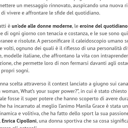
smettere un messaggio rinnovato, auspicando una nuova ri
i vivere e affrontare le sfide del quotidiano.
tti è
un’ode alle donne moderne
, le
eroine del quotidiano
de di ogni giorno con tenacia e costanza, e le sue sono qui
anee e risolute. A personificare il caleidoscopio umano s
e volti, ognuno dei quali è il riflesso di una personalità di
, modelle italiane, che affrontano la vita con intraprende
zione, che permette loro di non fermarsi davanti agli osta
 propri sogni.
a scelta attraverso il contest lanciato a giugno sui canal
a woman, What’s your super power?”, in cui è stato chiesto 
ale fosse il super potere che hanno scoperto di avere dura
che ha incarnato al meglio l’animo Manila Grace è stata u
amica e volitiva, che ha fatto dello sport la sua passion
,
Enrica Cipolloni
, una donna sportiva che sa cosa significa