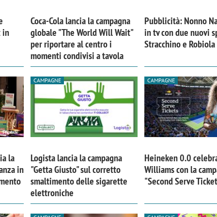
e
Coca-Cola lancia la campagna
Pubblicità: Nonno Na
 in
globale "The World Will Wait"
in tv con due nuovi s
per riportare al centro i
Stracchino e Robiola
momenti condivisi a tavola
CAMPAGNE
CAMPAGNE
ia la
Logista lancia la campagna
Heineken 0.0 celebr
anza in
"Getta Giusto" sul corretto
Williams con la cam
imento
smaltimento delle sigarette
"Second Serve Ticke
elettroniche