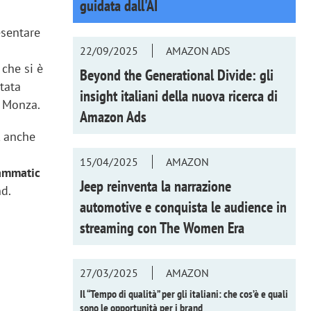
guidata dall'AI
esentare
a
22/09/2025
AMAZON ADS
che si è
Beyond the Generational Divide: gli
stata
insight italiani della nuova ricerca di
i Monza.
Amazon Ads
, anche
15/04/2025
AMAZON
ammatic
Jeep reinventa la narrazione
nd.
automotive e conquista le audience in
streaming con
The Women Era
27/03/2025
AMAZON
Il “Tempo di qualità” per gli italiani: che cos’è e quali
sono le opportunità per i brand