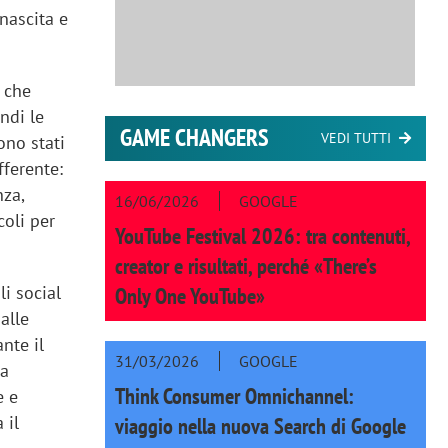
nascita e
che
ndi le
GAME CHANGERS
VEDI TUTTI
ono stati
fferente:
nza,
16/06/2026
GOOGLE
coli per
YouTube Festival 2026: tra contenuti,
creator e risultati, perché «There’s
i social
Only One YouTube»
alle
nte il
31/03/2026
GOOGLE
na
Think Consumer Omnichannel:
e e
 il
viaggio nella nuova Search di Google