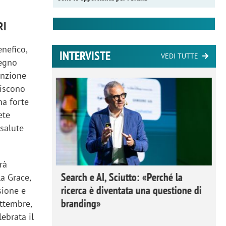
RI
nefico,
INTERVISTE
VEDI TUTTE
pegno
enzione
piscono
na forte
ete
 salute
rà
 Ipsos
Search e AI, Sciutto: «Perché la
a Grace,
rivere i
ricerca è diventata una questione di
sione e
nderli e
branding»
ettembre,
ebrata il