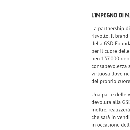
L’IMPEGNO DI 
La partnership d
risvolto. Il bran
della GSD Foundat
per il cuore dell
ben 137.000 donn
consapevolezza s
virtuosa dove ric
del proprio cuore
Una parte delle v
Scazz, quando un'agenzia di
Emanuele V
devoluta alla GS
comunicazione crea un brand food:
«La creativ
inoltre, realizze
«Marketing e prodotto devono
amplificar
che sarà in vendi
crescere insieme»
in occasione dell