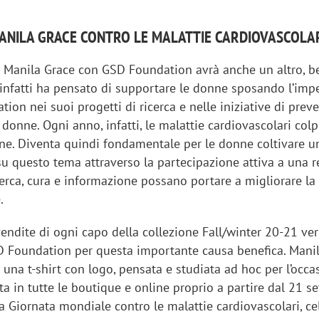
MANILA GRACE CONTRO LE MALATTIE CARDIOVASCOLA
i Manila Grace con GSD Foundation avrà anche un altro, be
d infatti ha pensato di supportare le donne sposando l’im
ion nei suoi progetti di ricerca e nelle iniziative di prev
e donne. Ogni anno, infatti, le malattie cardiovascolari col
e. Diventa quindi fondamentale per le donne coltivare u
u questo tema attraverso la partecipazione attiva a una r
erca, cura e informazione possano portare a migliorare la
.
endite di ogni capo della collezione Fall/winter 20-21 ver
iora di Deloitte Digital:
Ricerche di mercato. Neri,
D Foundation per questa importante causa benefica. Manil
ità resta centrale, l’AI deve
Doxa: «Non basta più desc
rà una t-shirt con logo, pensata e studiata ad hoc per l’occa
e il talento»
fenomeni: bisogna compre
ta in tutte le boutique e online proprio a partire dal 21 s
tradurli in azioni»
a Giornata mondiale contro le malattie cardiovascolari, cel