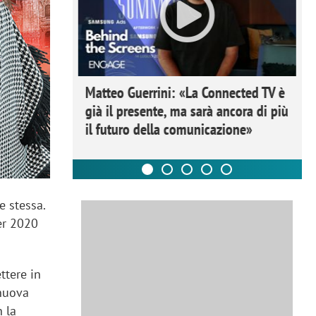
ome la
Matteo Guerrini: «La Connected TV è
nare lo
già il presente, ma sarà ancora di più
il futuro della comunicazione»
e stessa.
er 2020
ttere in
 nuova
 la