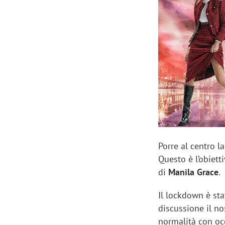
Manassero, Samsung Ads: «Con Total
Perez, Sam
View la reach della CTV diventa
mercato st
finalmente misurabile»
crescere»
Porre al centro l
Questo è l’obiet
di
Manila Grace
.
Il lockdown è sta
discussione il no
normalità con oc