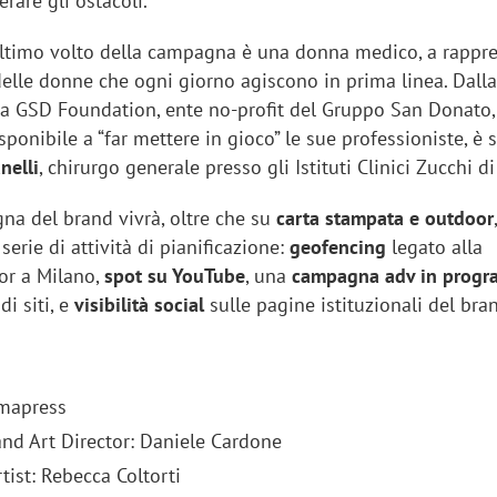
erare gli ostacoli.
ltimo volto della campagna è una donna medico, a rappr
delle donne che ogni giorno agiscono in prima linea. Dall
la GSD Foundation, ente no-profit del Gruppo San Donato, 
sponibile a “far mettere in gioco” le sue professioniste, è 
nelli
, chirurgo generale presso gli Istituti Clinici Zucchi d
a del brand vivrà, oltre che su
carta stampata e outdoor
serie di attività di pianificazione:
geofencing
legato alla
r a Milano,
spot su YouTube
, una
campagna adv in progr
di siti, e
visibilità social
sulle pagine istituzionali del bra
omapress
nd Art Director: Daniele Cardone
ist: Rebecca Coltorti