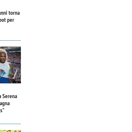
nni torna
pot per
a Serena
pagna
ts"