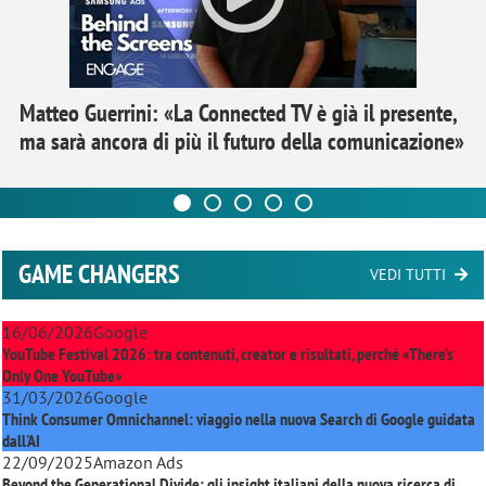
Matteo Guerrini: «La Connected TV è già il presente,
ma sarà ancora di più il futuro della comunicazione»
GAME CHANGERS
VEDI TUTTI
16/06/2026
Google
YouTube Festival 2026: tra contenuti, creator e risultati, perché «There’s
Only One YouTube»
31/03/2026
Google
Think Consumer Omnichannel: viaggio nella nuova Search di Google guidata
dall'AI
22/09/2025
Amazon Ads
Beyond the Generational Divide: gli insight italiani della nuova ricerca di