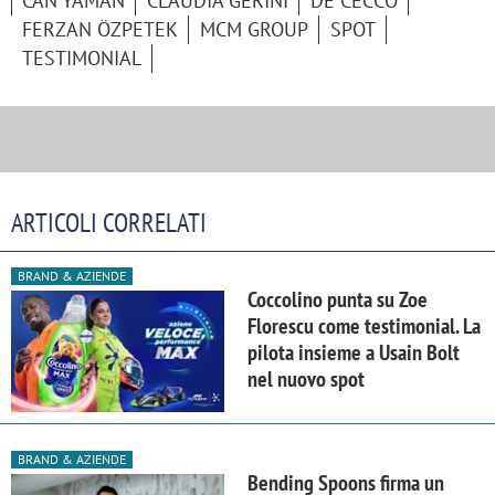
CAN YAMAN
CLAUDIA GERINI
DE CECCO
FERZAN ÖZPETEK
MCM GROUP
SPOT
TESTIMONIAL
ARTICOLI CORRELATI
BRAND & AZIENDE
Coccolino punta su Zoe
Florescu come testimonial. La
pilota insieme a Usain Bolt
nel nuovo spot
BRAND & AZIENDE
Bending Spoons firma un