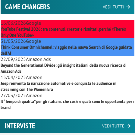
GAME CHANGERS
VEDI TUTTI
16/06/2026
Google
YouTube Festival 2026: tra contenuti, creator e risultati, perché «There’s
Only One YouTube»
31/03/2026
Google
Think Consumer Omnichannel: viaggio nella nuova Search di Google guidata
dall'AI
22/09/2025
Amazon Ads
Beyond the Generational Divide: gli insight italiani della nuova ricerca di
Amazon Ads
15/04/2025
Amazon
Jeep reinventa la narrazione automotive e conquista le audience in
streaming con
The Women Era
27/03/2025
Amazon
Il “Tempo di qualità” per gli italiani: che cos’è e quali sono le opportunità per i
brand
INTERVISTE
VEDI TUTTE