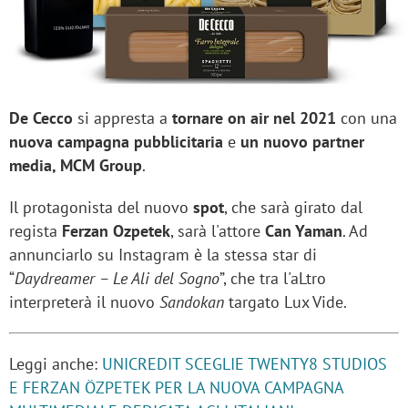
De Cecco
si appresta a
tornare on air nel 2021
con una
nuova campagna pubblicitaria
e
un nuovo partner
media, MCM Group
.
Il protagonista del nuovo
spot
, che sarà girato dal
regista
Ferzan Ozpetek
, sarà l'attore
Can Yaman
. Ad
annunciarlo su Instagram è la stessa star di
“
Daydreamer – Le Ali del Sogno
”, che tra l'aLtro
interpreterà il nuovo
Sandokan
targato Lux Vide.
Leggi anche:
UNICREDIT SCEGLIE TWENTY8 STUDIOS
E FERZAN ÖZPETEK PER LA NUOVA CAMPAGNA