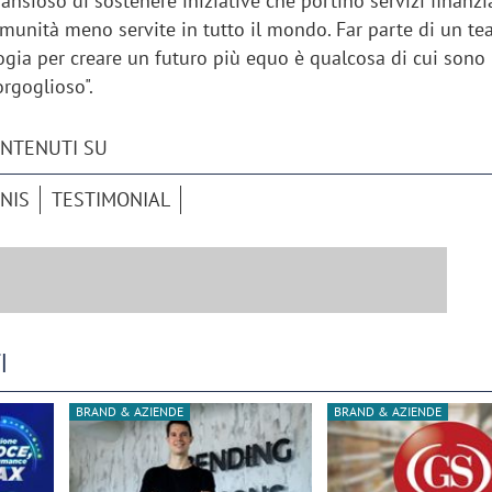
 ansioso di sostenere iniziative che portino servizi finanzi
omunità meno servite in tutto il mondo. Far parte di un t
logia per creare un futuro più equo è qualcosa di cui sono
rgoglioso".
ONTENUTI SU
NIS
TESTIMONIAL
I
BRAND & AZIENDE
BRAND & AZIENDE