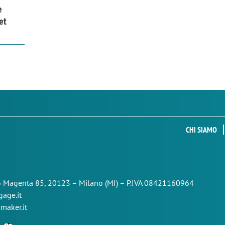
e
et
CHI SIAMO
so Magenta 85,
20123 – Milano (MI) – P.IVA 08421160964
age.it
maker.it