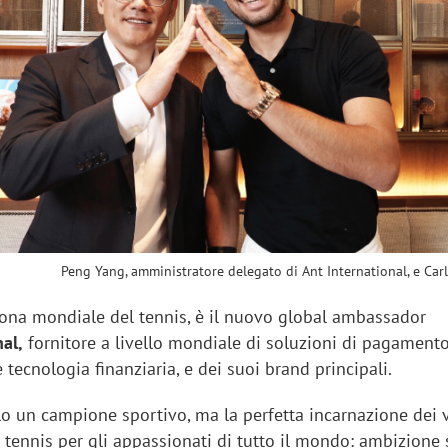
sung Ads: «L'Italia è un
Networking agli eventi: c
rategico e continuerà a
startup Kicè punta a elimi
"spreco di relazioni"
Peng Yang, amministratore delegato di Ant International, e Car
ona mondiale del tennis, è il nuovo global ambassador
al,
fornitore a livello mondiale di soluzioni di pagamento 
e tecnologia finanziaria, e dei suoi brand principali.
lo un campione sportivo, ma la perfetta incarnazione dei v
 tennis per gli appassionati di tutto il mondo: ambizione