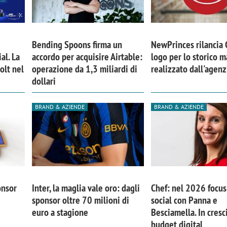
Bending Spoons firma un
NewPrinces rilancia
al. La
accordo per acquisire Airtable:
logo per lo storico m
olt nel
operazione da 1,3 miliardi di
realizzato dall'agen
dollari
BRAND & AZIENDE
BRAND & AZIENDE
iora di Deloitte Digital:
Ricerche di mercato. Neri,
onsor
Inter, la maglia vale oro: dagli
Chef: nel 2026 focus 
ità resta centrale, l’AI deve
Doxa: «Non basta più desc
sponsor oltre 70 milioni di
social con Panna e
e il talento»
fenomeni: bisogna compre
euro a stagione
Besciamella. In cresci
tradurli in azioni»
budget digital