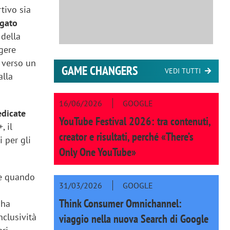
rtivo sia
egato
 della
gere
, verso un
GAME CHANGERS
VEDI TUTTI
alla
16/06/2026
GOOGLE
edicate
YouTube Festival 2026: tra contenuti,
, il
creator e risultati, perché «There’s
i per gli
Only One YouTube»
ne quando
31/03/2026
GOOGLE
i
Think Consumer Omnichannel:
 ha
nclusività
viaggio nella nuova Search di Google