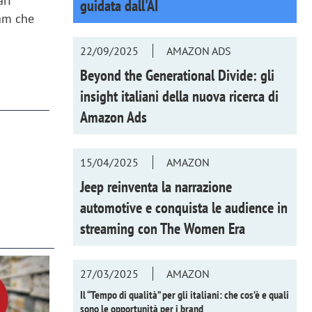
ari
guidata dall'AI
eam che
22/09/2025
AMAZON ADS
Beyond the Generational Divide: gli
insight italiani della nuova ricerca di
Amazon Ads
15/04/2025
AMAZON
Jeep reinventa la narrazione
automotive e conquista le audience in
streaming con
The Women Era
27/03/2025
AMAZON
Il “Tempo di qualità” per gli italiani: che cos’è e quali
sono le opportunità per i brand