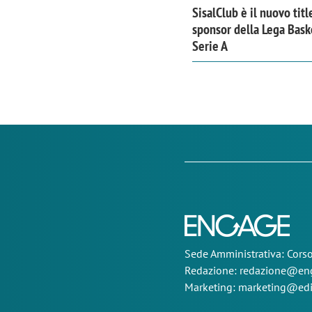
SisalClub è il nuovo titl
sponsor della Lega Bask
Serie A
Sede
Amministrativa
: Cor
Redazione:
redazione@eng
Marketing:
marketing@edi