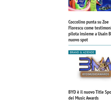
Coccolino punta su Zoe
Florescu come testimoni
pilota insieme a Usain B
nuovo spot
BRAND & AZIENDE
Scazz, quando un'agenzia di
Emanuele V
BYD è il nuovo Title Sp
comunicazione crea un brand food:
«La creativ
dei Music Awards
«Marketing e prodotto devono
amplificar
crescere insieme»