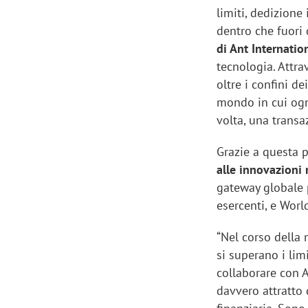
limiti, dedizione 
dentro che fuori
di Ant Internatio
tecnologia. Attr
oltre i confini d
mondo in cui ogn
volta, una transaz
Grazie a questa 
alle innovazioni n
gateway globale p
esercenti, e World
“Nel corso della
si superano i lim
collaborare con A
davvero attratto 