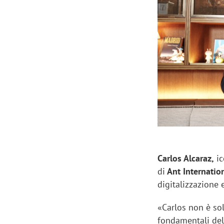
Manassero, Samsung Ads: «Con Total
Perez, Sam
View la reach della CTV diventa
mercato st
finalmente misurabile»
crescere»
Carlos Alcaraz,
ic
di
Ant Internation
digitalizzazione 
«Carlos non è so
fondamentali del