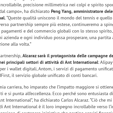
incrollabile, precisione millimetrica nei colpi e spirito spo
 dal campo», ha dichiarato
Peng Yang, amministratore del
nal.
“Queste qualità uniscono il mondo del tennis e quello
averso partnership sempre più estese, continueremo a spin
ei pagamenti e del commercio globali con lo stesso spirito
i azienda e ogni individuo possa prosperare, una partita 
ione alla volta.”
partnership,
Alcaraz sarà il protagonista delle campagne d
ei principali settori di attività di Ant International
: Alipay+
er i wallet digitali, Antom, i servizi di pagamento unificat
First, il servizio globale unificato di conti bancari.
 mia carriera, ho imparato che l’impatto maggiore si ottie
iti e si punta all’eccellenza. Ecco perché sono entusiasta d
nt International”, ha dichiarato Carlos Alcaraz. “Ciò che mi
di Ant International è il loro impegno incrollabile verso l’i