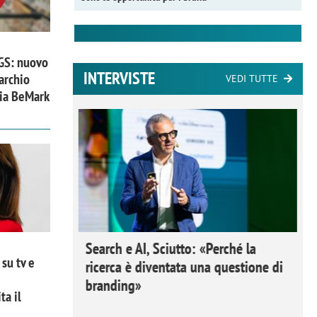
 GS: nuovo
INTERVISTE
archio
VEDI TUTTE
zia BeMark
 Ipsos
Search e AI, Sciutto: «Perché la
su tv e
rivere i
ricerca è diventata una questione di
nderli e
branding»
ta il