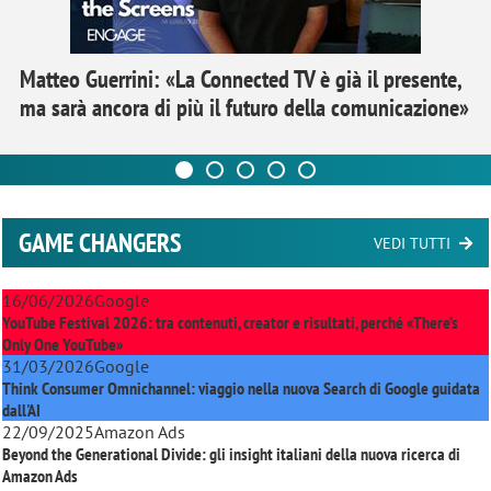
Matteo Guerrini: «La Connected TV è già il presente,
ma sarà ancora di più il futuro della comunicazione»
GAME CHANGERS
VEDI TUTTI
16/06/2026
Google
YouTube Festival 2026: tra contenuti, creator e risultati, perché «There’s
Only One YouTube»
31/03/2026
Google
Think Consumer Omnichannel: viaggio nella nuova Search di Google guidata
dall'AI
22/09/2025
Amazon Ads
Beyond the Generational Divide: gli insight italiani della nuova ricerca di
Amazon Ads