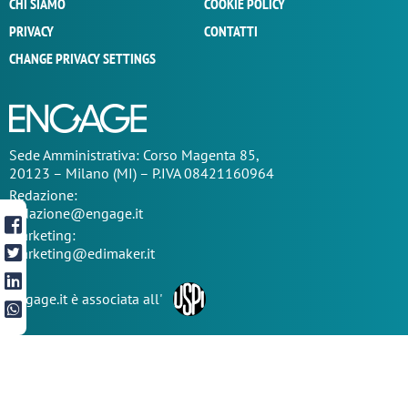
CHI SIAMO
COOKIE POLICY
PRIVACY
CONTATTI
CHANGE PRIVACY SETTINGS
Sede
Amministrativa
: Corso Magenta 85,
20123 – Milano (MI) – P.IVA 08421160964
Redazione:
redazione@engage.it
Marketing:
marketing@edimaker.it
Engage.it è associata all'