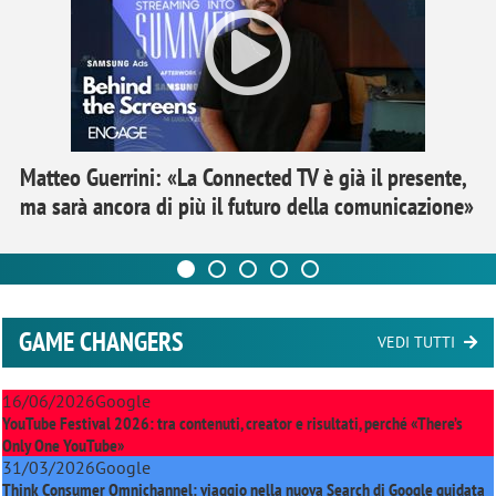
Matteo Guerrini: «La Connected TV è già il presente,
ma sarà ancora di più il futuro della comunicazione»
GAME CHANGERS
VEDI TUTTI
16/06/2026
Google
YouTube Festival 2026: tra contenuti, creator e risultati, perché «There’s
Only One YouTube»
31/03/2026
Google
Think Consumer Omnichannel: viaggio nella nuova Search di Google guidata