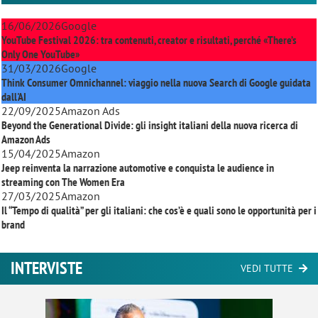
16/06/2026
Google
YouTube Festival 2026: tra contenuti, creator e risultati, perché «There’s
Only One YouTube»
31/03/2026
Google
Think Consumer Omnichannel: viaggio nella nuova Search di Google guidata
dall'AI
22/09/2025
Amazon Ads
Beyond the Generational Divide: gli insight italiani della nuova ricerca di
Amazon Ads
15/04/2025
Amazon
Jeep reinventa la narrazione automotive e conquista le audience in
streaming con
The Women Era
27/03/2025
Amazon
Il “Tempo di qualità” per gli italiani: che cos’è e quali sono le opportunità per i
brand
INTERVISTE
VEDI TUTTE