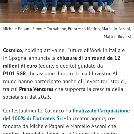
Michele Pagani, Simone Tornabene, Francesco Marino, Marcello Ascani,
Matteo Roversi
Cosmico
, holding attiva nel Future of Work in Italia e
in Spagna, annuncia la
chiusura di un round da 12
milioni di euro
(equity e debito) guidato da
P101 SGR
che assume il ruolo di lead Investor. Al
round hanno partecipato anche gli investitori storici,
tra cui
Prana Ventures
che supporta la crescita della
società sin dal 2023.
Contestualmente, Cosmico ha
finalizzato l'acquisizione
del 100% di Flatmates Srl
- la creator agency co-
fondata da Michele Pagani e Marcello Ascani che
applica il modello Talent-as-a-Service alla creator