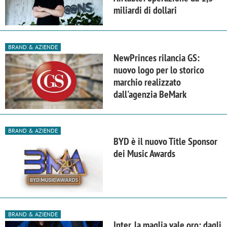
miliardi di dollari
BRAND & AZIENDE
NewPrinces rilancia GS:
nuovo logo per lo storico
marchio realizzato
dall'agenzia BeMark
BRAND & AZIENDE
BYD è il nuovo Title Sponsor
dei Music Awards
BRAND & AZIENDE
Inter, la maglia vale oro: dagli