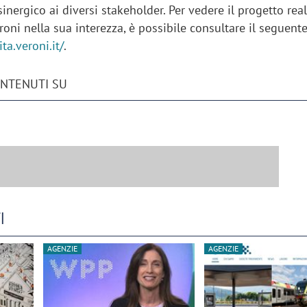
inergico ai diversi stakeholder. Per vedere il progetto rea
roni nella sua interezza, è possibile consultare il seguente
ita.veroni.it/
.
ONTENUTI SU
iora di Deloitte Digital:
Ricerche di mercato. Neri,
ità resta centrale, l’AI deve
Doxa: «Non basta più desc
e il talento»
fenomeni: bisogna compre
tradurli in azioni»
I
AGENZIE
AGENZIE