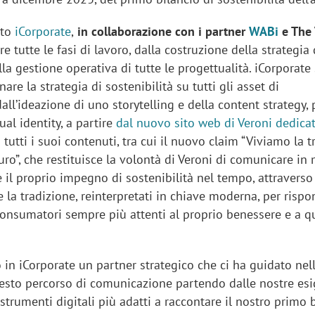
sto
iCorporate
,
in collaborazione con i partner
WABi
e The 
re tutte le fasi di lavoro, dalla costruzione della strategia 
a gestione operativa di tutte le progettualità. iCorporate 
are la strategia di sostenibilità su tutti gli asset di
ll’ideazione di uno storytelling e della content strategy,
ual identity, a partire
dal nuovo sito web di Veroni dedicat
 tutti i suoi contenuti, tra cui il nuovo claim “Viviamo la 
ro”, che restituisce la volontà di Veroni di comunicare i
e il proprio impegno di sostenibilità nel tempo, attraverso 
 e la tradizione, reinterpretati in chiave moderna, per risp
 consumatori sempre più attenti al proprio benessere e a q
in iCorporate un partner strategico che ci ha guidato nel
uesto percorso di comunicazione partendo dalle nostre es
strumenti digitali più adatti a raccontare il nostro primo 