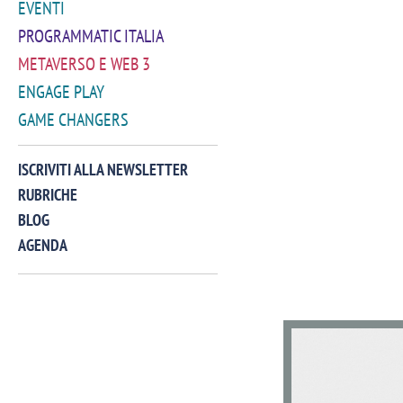
EVENTI
PROGRAMMATIC ITALIA
METAVERSO E WEB 3
ENGAGE PLAY
GAME CHANGERS
ISCRIVITI ALLA NEWSLETTER
RUBRICHE
BLOG
AGENDA
VIDEO
Manassero, Samsung Ads: «Con Total
Perez, Sam
View la reach della CTV diventa
mercato st