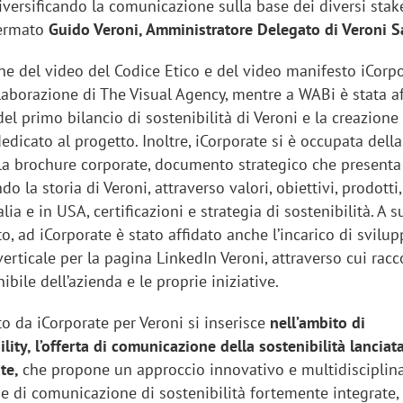
diversificando la comunicazione sulla base dei diversi sta
fermato
Guido Veroni, Amministratore Delegato di Veroni S
one del video del Codice Etico e del video manifesto iCorpo
laborazione di The Visual Agency, mentre a WABi è stata af
el primo bilancio di sostenibilità di Veroni e la creazione
dicato al progetto. Inoltre, iCorporate si è occupata della
lla brochure corporate, documento strategico che presenta 
o la storia di Veroni, attraverso valori, obiettivi, prodotti,
alia e in USA, certificazioni e strategia di sostenibilità. A 
tto, ad iCorporate è stato affidato anche l’incarico di svilu
verticale per la pagina LinkedIn Veroni, attraverso cui rac
ibile dell’azienda e le proprie iniziative.
to da iCorporate per Veroni si inserisce
nell’ambito di
lity, l’offerta di comunicazione della sostenibilità lanciat
ate,
che propone un approccio innovativo e multidisciplin
e di comunicazione di sostenibilità fortemente integrate, 