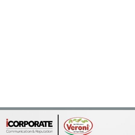
sung Ads: «L'Italia è un
Networking agli eventi: c
rategico e continuerà a
startup Kicè punta a elimi