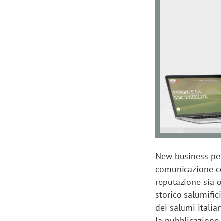
finalmente misurabile»
crescere»
New business p
comunicazione corp
reputazione sia o
storico salumific
dei salumi italian
la pubblicazione,