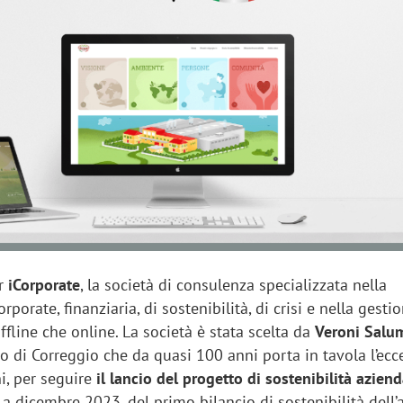
"spreco di relazioni"
er
iCorporate
, la società di consulenza specializzata nella
orate, finanziaria, di sostenibilità, di crisi e nella gesti
ffline che online. La società è stata scelta da
Veroni Salum
io di Correggio che da quasi 100 anni porta in tavola l’ecc
i, per seguire
il lancio del progetto di sostenibilità aziend
 a dicembre 2023, del primo bilancio di sostenibilità dell