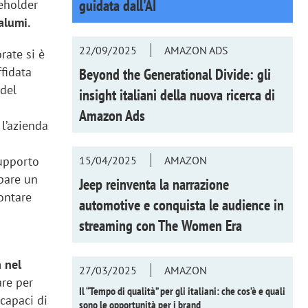
guidata dall'AI
keholder
alumi.
22/09/2025
AMAZON ADS
rate si è
fidata
Beyond the Generational Divide: gli
 del
insight italiani della nuova ricerca di
Amazon Ads
l’azienda
15/04/2025
AMAZON
supporto
ppare un
Jeep reinventa la narrazione
contare
automotive e conquista le audience in
streaming con
The Women Era
a nel
27/03/2025
AMAZON
are per
Il “Tempo di qualità” per gli italiani: che cos’è e quali
capaci di
sono le opportunità per i brand