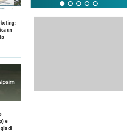
keting:
ica un
to
o
p) e
gia di