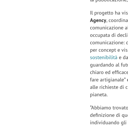
Il progetto ha vi
Agency
, coordina
comunicazione all
occupata di declin
comunicazione: da
per concept e vis
sostenibilità
e da
guardando al futu
chiaro ed efficac
fare artigianale”
alle richieste di
pianeta.
“Abbiamo trovato 
definizione di q
individuando gli 