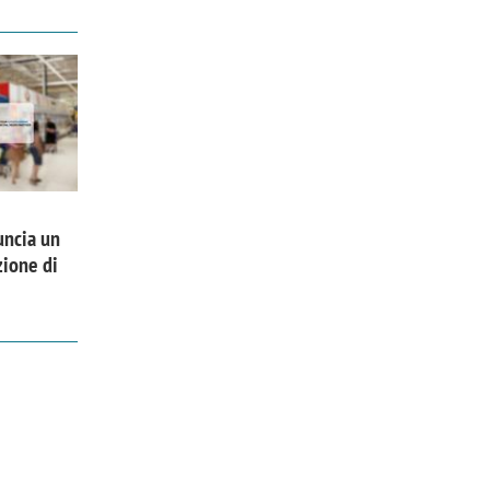
uncia un
zione di