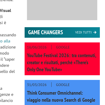
Visual
di
si è
GAME CHANGERS
VEDI TUTTI
 passando
o alla
tradizione
16/06/2026
GOOGLE
n modo
YouTube Festival 2026: tra contenuti,
il “saper
creator e risultati, perché «There’s
ondere
Only One YouTube»
uello del
31/03/2026
GOOGLE
la
Think Consumer Omnichannel:
igenze e
viaggio nella nuova Search di Google
bilancio