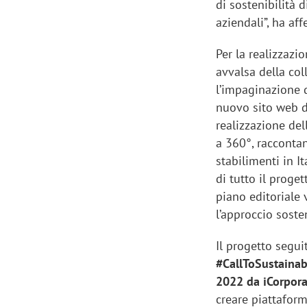
di sostenibilità 
aziendali”, ha af
Per la realizzazi
avvalsa della col
l’impaginazione d
nuovo sito web de
realizzazione de
a 360°, raccontand
stabilimenti in It
di tutto il proge
piano editoriale 
l’approccio sosten
Il progetto segui
#CallToSustainabi
2022 da iCorpor
creare piattaform