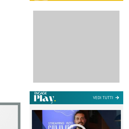
VEDI TUTTI
ome la
nare lo