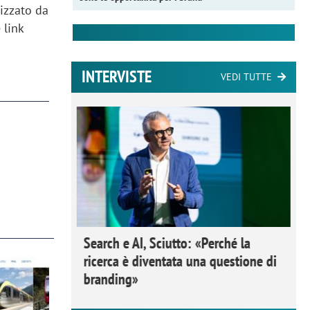
lizzato da
 link
INTERVISTE
VEDI TUTTE
 Ipsos
rivere i
nderli e
Search e AI, Sciutto: «Perché la
ricerca è diventata una questione di
branding»