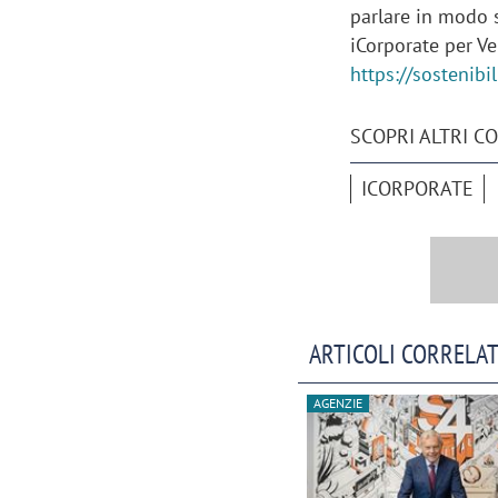
parlare in modo s
iCorporate per Ve
https://sostenibil
SCOPRI ALTRI C
ICORPORATE
Scazz, quando un'agenzia di
Emanuele V
comunicazione crea un brand food:
«La creativ
«Marketing e prodotto devono
amplificar
crescere insieme»
ARTICOLI CORRELAT
AGENZIE