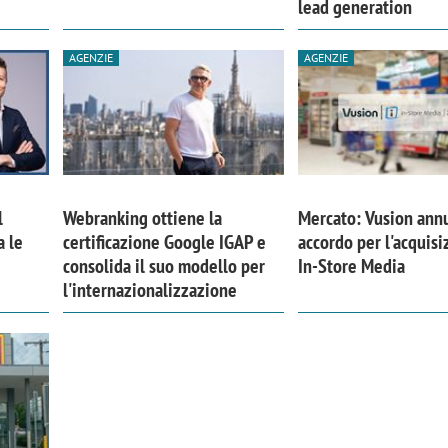
lead generation
AGENZIE
AGENZIE
l
Webranking ottiene la
Mercato: Vusion ann
a le
certificazione Google IGAP e
accordo per l'acquisi
consolida il suo modello per
In-Store Media
l'internazionalizzazione