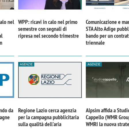
calo nel
WPP: ricavi in calo nel primo
Comunicazione e mar
semestre con segnali di
STA Alto Adige pubbl
al
ripresa nel secondo trimestre
bando per un contrat
in
triennale
AGENZIE
AGENZIE
ando da
Regione Lazio cerca agenzia
Alpsim affida a Studi
pagne
per la campagna pubblicitaria
Cappello (WMR Grou
sulla qualità dell'aria
WMRI la nuova strate