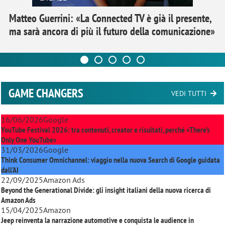
Matteo Guerrini: «La Connected TV è già il presente,
ma sarà ancora di più il futuro della comunicazione»
GAME CHANGERS
VEDI TUTTI
16/06/2026
Google
YouTube Festival 2026: tra contenuti, creator e risultati, perché «There’s
Only One YouTube»
31/03/2026
Google
Think Consumer Omnichannel: viaggio nella nuova Search di Google guidata
dall'AI
22/09/2025
Amazon Ads
Beyond the Generational Divide: gli insight italiani della nuova ricerca di
Amazon Ads
15/04/2025
Amazon
Jeep reinventa la narrazione automotive e conquista le audience in