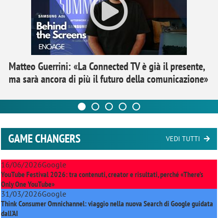
Matteo Guerrini: «La Connected TV è già il presente,
ma sarà ancora di più il futuro della comunicazione»
GAME CHANGERS
VEDI TUTTI
16/06/2026
Google
YouTube Festival 2026: tra contenuti, creator e risultati, perché «There’s
Only One YouTube»
31/03/2026
Google
Think Consumer Omnichannel: viaggio nella nuova Search di Google guidata
dall'AI