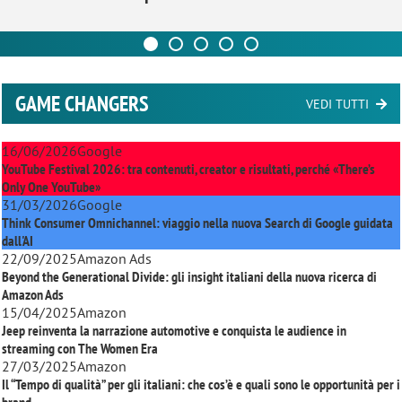
GAME CHANGERS
VEDI TUTTI
16/06/2026
Google
YouTube Festival 2026: tra contenuti, creator e risultati, perché «There’s
Only One YouTube»
31/03/2026
Google
Think Consumer Omnichannel: viaggio nella nuova Search di Google guidata
dall'AI
22/09/2025
Amazon Ads
Beyond the Generational Divide: gli insight italiani della nuova ricerca di
Amazon Ads
15/04/2025
Amazon
Jeep reinventa la narrazione automotive e conquista le audience in
streaming con
The Women Era
27/03/2025
Amazon
Il “Tempo di qualità” per gli italiani: che cos’è e quali sono le opportunità per i