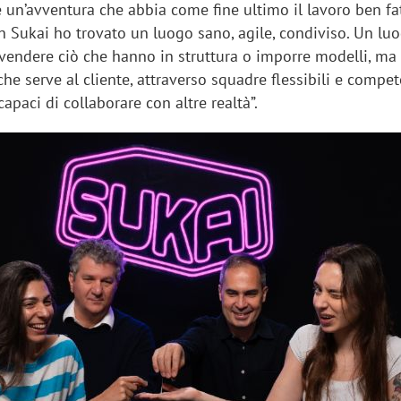
e un’avventura che abbia come fine ultimo il lavoro ben fat
 In Sukai ho trovato un luogo sano, agile, condiviso. Un l
 vendere ciò che hanno in struttura o imporre modelli, ma
he serve al cliente, attraverso squadre flessibili e compe
capaci di collaborare con altre realtà”.