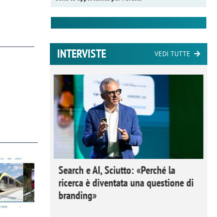
INTERVISTE
VEDI TUTTE
 Ipsos
Search e AI, Sciutto: «Perché la
rivere i
ricerca è diventata una questione di
nderli e
branding»