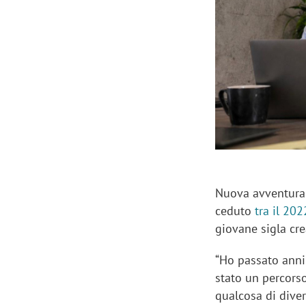
Manassero, Samsung Ads: «Con Total
Perez, Sam
View la reach della CTV diventa
mercato st
finalmente misurabile»
crescere»
Nuova avventura
ceduto
tra il 20
giovane sigla cre
“Ho passato anni 
stato un percorso
qualcosa di diver