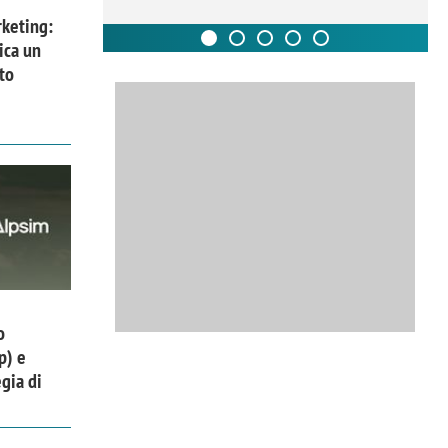
keting:
ica un
to
o
p) e
gia di