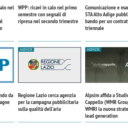
calo nel
WPP: ricavi in calo nel primo
Comunicazione e mar
semestre con segnali di
STA Alto Adige pubbl
al
ripresa nel secondo trimestre
bando per un contrat
in
triennale
AGENZIE
AGENZIE
ando da
Regione Lazio cerca agenzia
Alpsim affida a Studi
pagne
per la campagna pubblicitaria
Cappello (WMR Grou
sulla qualità dell'aria
WMRI la nuova strate
lead generation