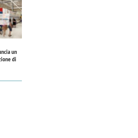
uncia un
zione di