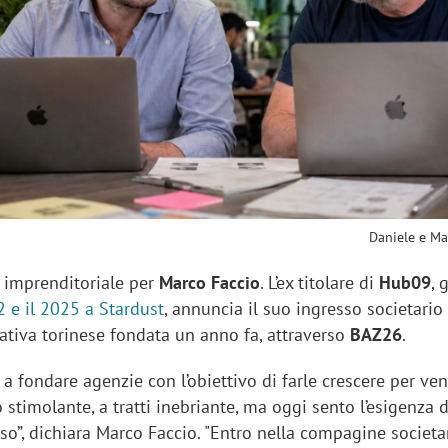
sung Ads: «L'Italia è un
Networking agli eventi: c
rategico e continuerà a
startup Kicè punta a elimi
"spreco di relazioni"
Daniele e Ma
 imprenditoriale per
Marco Faccio
. L’ex titolare di
Hub09
, 
22 e il 2025 a Stardust
, annuncia il suo ingresso societario 
ativa torinese fondata un anno fa, attraverso
BAZ26
.
a fondare agenzie con l’obiettivo di farle crescere per ven
 stimolante, a tratti inebriante, ma oggi sento l’esigenza d
so”, dichiara Marco Faccio. "Entro nella compagine societa