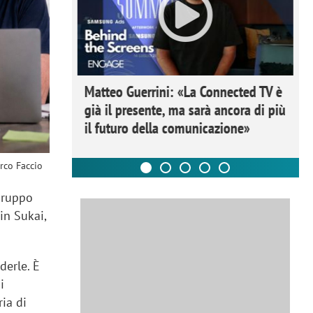
ome la
Matteo Guerrini: «La Connected TV è
nare lo
già il presente, ma sarà ancora di più
il futuro della comunicazione»
rco Faccio
gruppo
in Sukai,
derle. È
i
ria di