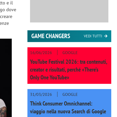
to e il
uogo dove
 creare
tenze
GAME CHANGERS
VEDI TUTTI
16/06/2026
GOOGLE
YouTube Festival 2026: tra contenuti,
creator e risultati, perché «There’s
Only One YouTube»
31/03/2026
GOOGLE
Think Consumer Omnichannel:
viaggio nella nuova Search di Google