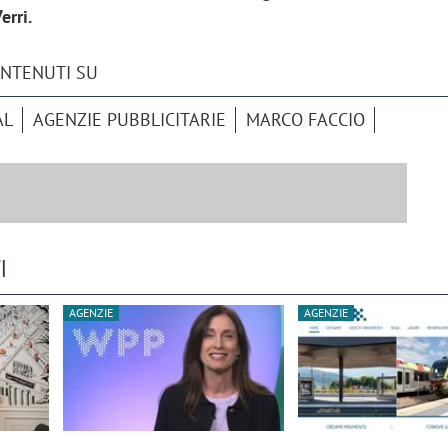
erri.
ONTENUTI SU
AL
AGENZIE PUBBLICITARIE
MARCO FACCIO
I
AGENZIE
AGENZIE
iora di Deloitte Digital:
Ricerche di mercato. Neri,
ità resta centrale, l’AI deve
Doxa: «Non basta più desc
e il talento»
fenomeni: bisogna compre
tradurli in azioni»