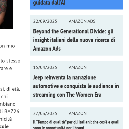
guidata dall'AI
22/09/2025
AMAZON ADS
Beyond the Generational Divide: gli
insight italiani della nuova ricerca di
con mio
Amazon Ads
lo stesso
15/04/2025
AMAZON
rare e
Jeep reinventa la narrazione
automotive e conquista le audience in
i, di età,
streaming con
The Women Era
 chi
ambiano
 di BAZ26
27/03/2025
AMAZON
nicità
Il “Tempo di qualità” per gli italiani: che cos’è e quali
icole
sono le opportunità per i brand