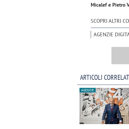
Micalef e Pietro V
SCOPRI ALTRI C
AGENZIE DIGIT
ARTICOLI CORRELAT
AGENZIE
Scazz, quando un'agenzia di
Emanuele V
comunicazione crea un brand food:
«La creativ
«Marketing e prodotto devono
amplificar
crescere insieme»