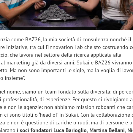
genzia come BAZ26, la mia società di consulenza nonché il
tre iniziative, tra cui l’Innovation Lab che sto costruendo 
cio, che lavora nel settore della ricerca applicata alla
al marketing già da diversi anni. Sukai e BAZ26 vivranno 
tto. Ma non sono importanti le sigle, ma la voglia di lavo
ro insieme”.
el nome, siamo un team fondato sulla diversità: di percors
 professionalità, di esperienze. Per questo ci rivolgiamo a
ne e non le agenzie: non abbiamo mission roboanti che c
n ci sono titoli o ‘head of’ in Sukai. Con la collaborazione
rza e non è questione di cariche o ruoli, ma di persone e u
chiarano
i soci fondatori Luca Barioglio, Martina Bellani, N