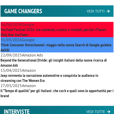
GAME CHANGERS
VEDI TUTTI
16/06/2026
Google
YouTube Festival 2026: tra contenuti, creator e risultati, perché «There’s
Only One YouTube»
31/03/2026
Google
Think Consumer Omnichannel: viaggio nella nuova Search di Google guidata
dall'AI
22/09/2025
Amazon Ads
Beyond the Generational Divide: gli insight italiani della nuova ricerca di
Amazon Ads
15/04/2025
Amazon
Jeep reinventa la narrazione automotive e conquista le audience in
streaming con
The Women Era
27/03/2025
Amazon
Il “Tempo di qualità” per gli italiani: che cos’è e quali sono le opportunità per i
brand
INTERVISTE
VEDI TUTTE