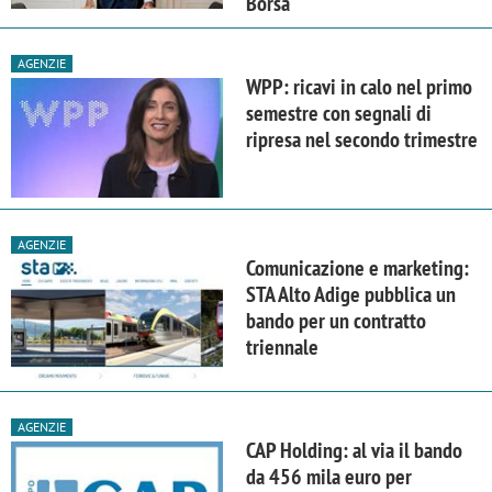
Borsa
AGENZIE
WPP: ricavi in calo nel primo
semestre con segnali di
ripresa nel secondo trimestre
AGENZIE
Comunicazione e marketing:
STA Alto Adige pubblica un
bando per un contratto
triennale
AGENZIE
CAP Holding: al via il bando
da 456 mila euro per