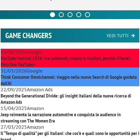
GAME CHANGERS
VEDI TUTTI
16/06/2026
Google
YouTube Festival 2026: tra contenuti, creator e risultati, perché «There’s
Only One YouTube»
31/03/2026
Google
Think Consumer Omnichannel: viaggio nella nuova Search di Google guidata
dall'AI
22/09/2025
Amazon Ads
Beyond the Generational Divide: gli insight italiani della nuova ricerca di
Amazon Ads
15/04/2025
Amazon
Jeep reinventa la narrazione automotive e conquista le audience in
streaming con
The Women Era
27/03/2025
Amazon
Il “Tempo di qualità” per gli italiani: che cos’è e quali sono le opportunità per i
brand