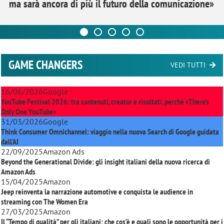
ma sarà ancora di più il futuro della comunicazione»
GAME CHANGERS
VEDI TUTTI
16/06/2026
Google
YouTube Festival 2026: tra contenuti, creator e risultati, perché «There’s
Only One YouTube»
31/03/2026
Google
Think Consumer Omnichannel: viaggio nella nuova Search di Google guidata
dall'AI
22/09/2025
Amazon Ads
Beyond the Generational Divide: gli insight italiani della nuova ricerca di
Amazon Ads
15/04/2025
Amazon
Jeep reinventa la narrazione automotive e conquista le audience in
streaming con
The Women Era
27/03/2025
Amazon
Il “Tempo di qualità” per gli italiani: che cos’è e quali sono le opportunità per i